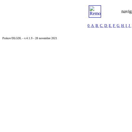
navig
0
A
B
C
D
E
F
G
H
I
J
Prokov/DLGDL - v.4.1.9 - 28 novembre 2021