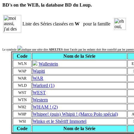
BD's on the WEB, la database BD du Loup.
Liste des Séries classées en
W
pour la famille
Le symbole
indique une série dite
ADULTES
dont l'accès par les enfants doit être contrôlé par les parent
Code
Nom de la Série
WLN
Wallestein
E
Wapiti
WAP
WAR
WAR
Warlord (1)
WLD
WEST
WST
Western
WTN
WHAM ! (2)
WH2
Whipee! (puis) Whipii ! (Marco Polo spécial)
WHP
Winko et le Shériff Immortel
WSI
Code
Nom de la Série