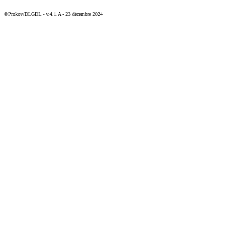
©Prokov/DLGDL - v.4.1.A - 23 décembre 2024