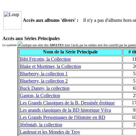
Accès aux albums 'divers' :
Il n'y a pas d'albums hors-sé
Accès aux Séries
Principales
Le symbole
indique une série dite
ADULTES
dont l'accès par les enfants doit être contrôlé par les parent
Nom de la Série Principale
# ti
Bibi Fricotin, la Collection
1
Blake et Mortimer, la Collection
2
Blueberry, la collection 1
5
Blueberry, la collection 2
5
Buck Danny, la collection
6
Gaston, la Collection
2
Les Grands Classiques de la B. Dessinée érotique
1
Les grands classiques de la BD historique Vécu
9
Les Grands Personnages de l'Histoire en BD
1
Jérémiah, la collection
3
Lanfeust et les Mondes de Troy