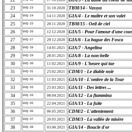
23
TBM/14 - Vassya
31.10.2020
GVQ-23
24
GIA/4 - Le maître et son valet
14.11.2020
GVQ-24
25
TBM/15 - Oeil de ciel
28.11.2020
GVQ-25
26
GIA/5 - Pour l'amour d'une cou
12.12.2020
GVQ-26
27
GIA/6 - La bague des Fosca
29.12.2020
GVQ-27
28
GIA/7 - Angelina
14.01.2021
GVQ-28
29
GIA/8 - La non-belle
28.01.2021
GVQ-29
30
GIA/9 - L'heure qui tue
11.02.2021
GVQ-30
31
CDM/1 - Le diable noir
25.02.2021
GVQ-31
32
GIA/10 - L'ombre de la Tour
11.03.2021
GVQ-32
33
GIA/11 - Des lettres ...
25.03.2021
GVQ-33
34
GIA/12 - La fiammina
08.04.2021
GVQ-34
35
GIA/13 - La fuite
22.04.2021
GVQ-35
36
CDM/2 - L'attentement
06.05.2021
GVQ-36
37
CDM/3 - La vallée de misère
20.05.2021
GVQ-37
38
GIA/14 - Boucle d'or
03.06.2021
GVQ-38