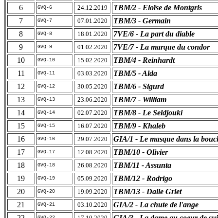
6
TBM/2 - Eloïse de Montgris
24.12.2019
GVQ-6
7
TBM/3 - Germain
07.01.2020
GVQ-7
8
7VE/6 - La part du diable
18.01.2020
GVQ-8
9
7VE/7 - La marque du condor
01.02.2020
GVQ-9
10
TBM/4 - Reinhardt
15.02.2020
GVQ-10
11
TBM/5 - Alda
03.03.2020
GVQ-11
12
TBM/6 - Sigurd
30.05.2020
GVQ-12
13
TBM/7 - William
23.06.2020
GVQ-13
14
TBM/8 - Le Seldjouki
02.07.2020
GVQ-14
15
TBM/9 - Khaleb
16.07.2020
GVQ-15
16
GIA/1 - Le masque dans la bouc
29.07.2020
GVQ-16
17
TBM/10 - Olivier
12.08.2020
GVQ-17
18
TBM/11 - Assunta
26.08.2020
GVQ-18
19
TBM/12 - Rodrigo
05.09.2020
GVQ-19
20
TBM/13 - Dalle Griet
19.09.2020
GVQ-20
21
GIA/2 - La chute de l'ange
03.10.2020
GVQ-21
22
GIA/3 - La dame au coeur de su
17.10.2020
GVQ-22