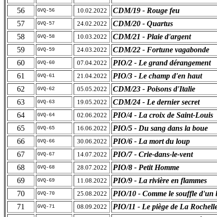
56
CDM/19 - Rouge feu
10.02.2022
GVQ-56
57
CDM/20 - Quartus
24.02.2022
GVQ-57
58
CDM/21 - Plaie d'argent
10.03.2022
GVQ-58
59
CDM/22 - Fortune vagabonde
24.03.2022
GVQ-59
60
PIO/2 - Le grand dérangement
07.04.2022
GVQ-60
61
PIO/3 - Le champ d'en haut
21.04.2022
GVQ-61
62
CDM/23 - Poisons d'Italie
05.05.2022
GVQ-62
63
CDM/24 - Le dernier secret
19.05.2022
GVQ-63
64
PIO/4 - La croix de Saint-Louis
02.06.2022
GVQ-64
65
PIO/5 - Du sang dans la boue
16.06.2022
GVQ-65
66
PIO/6 - La mort du loup
30.06.2022
GVQ-66
67
PIO/7 - Crie-dans-le-vent
14.07.2022
GVQ-67
68
PIO/8 - Petit Homme
28.07.2022
GVQ-68
69
PIO/9 - La rivière en flammes
11.08.2022
GVQ-69
70
PIO/10 - Comme le souffle d'un 
25.08.2022
GVQ-70
71
PIO/11 - Le piège de La Rochell
08.09.2022
GVQ-71