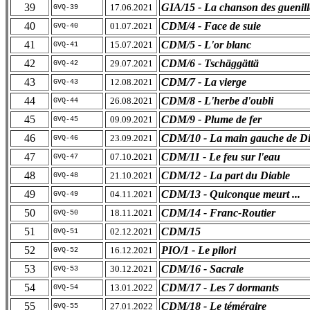
39
GIA/15 - La chanson des guenill
17.06.2021
GVQ-39
40
CDM/4 - Face de suie
01.07.2021
GVQ-40
41
CDM/5 - L'or blanc
15.07.2021
GVQ-41
42
CDM/6 - Tschäggättä
29.07.2021
GVQ-42
43
CDM/7 - La vierge
12.08.2021
GVQ-43
44
CDM/8 - L'herbe d'oubli
26.08.2021
GVQ-44
45
CDM/9 - Plume de fer
09.09.2021
GVQ-45
46
CDM/10 - La main gauche de D
23.09.2021
GVQ-46
47
CDM/11 - Le feu sur l'eau
07.10.2021
GVQ-47
48
CDM/12 - La part du Diable
21.10.2021
GVQ-48
49
CDM/13 - Quiconque meurt ...
04.11.2021
GVQ-49
50
CDM/14 - Franc-Routier
18.11.2021
GVQ-50
51
CDM/15
02.12.2021
GVQ-51
52
PIO/1 - Le pilori
16.12.2021
GVQ-52
53
CDM/16 - Sacrale
30.12.2021
GVQ-53
54
CDM/17 - Les 7 dormants
13.01.2022
GVQ-54
55
CDM/18 - Le téméraire
27.01.2022
GVQ-55