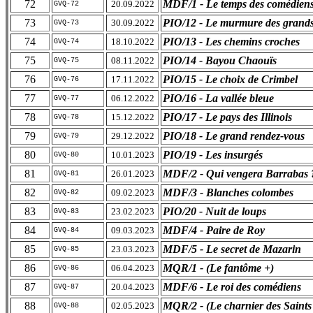
72
MDF/1 - Le temps des comédien
20.09.2022
GVQ-72
73
PIO/12 - Le murmure des grands
30.09.2022
GVQ-73
74
PIO/13 - Les chemins croches
18.10.2022
GVQ-74
75
PIO/14 - Bayou Chaouïs
08.11.2022
GVQ-75
76
PIO/15 - Le choix de Crimbel
17.11.2022
GVQ-76
77
PIO/16 - La vallée bleue
06.12.2022
GVQ-77
78
PIO/17 - Le pays des Illinois
15.12.2022
GVQ-78
79
PIO/18 - Le grand rendez-vous
29.12.2022
GVQ-79
80
PIO/19 - Les insurgés
10.01.2023
GVQ-80
81
MDF/2 - Qui vengera Barrabas 
26.01.2023
GVQ-81
82
MDF/3 - Blanches colombes
09.02.2023
GVQ-82
83
PIO/20 - Nuit de loups
23.02.2023
GVQ-83
84
MDF/4 - Paire de Roy
09.03.2023
GVQ-84
85
MDF/5 - Le secret de Mazarin
23.03.2023
GVQ-85
86
MQR/1 - (Le fantôme +)
06.04.2023
GVQ-86
87
MDF/6 - Le roi des comédiens
20.04.2023
GVQ-87
88
MQR/2 - (Le charnier des Saints
02.05.2023
GVQ-88