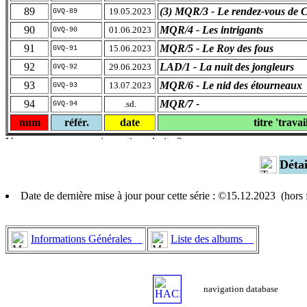
89
(3) MQR/3 - Le rendez-vous de C
19.05.2023
GVQ-89
90
MQR/4 - Les intrigants
01.06.2023
GVQ-90
91
MQR/5 - Le Roy des fous
15.06.2023
GVQ-91
92
LAD/1 - La nuit des jongleurs
29.06.2023
GVQ-92
93
MQR/6 - Le nid des étourneaux
13.07.2023
GVQ-93
94
MQR/7 -
.sd.
GVQ-94
num
référ.
date
titre 'travai
Déta
Date de dernière mise à jour pour cette série : ©15.12.2023 (hor
Informations Générales
Liste des albums
navigation database