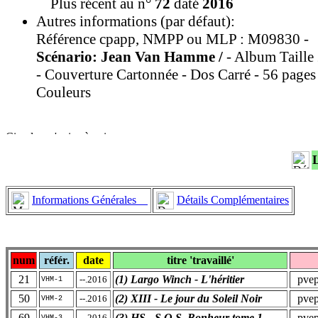
Plus récent au n°
72
daté
2016
Autres informations (par défaut):
Référence cpapp, NMPP ou MLP : M09830 -
Scénario: Jean Van Hamme /
- Album Taill
- Couverture Cartonnée - Dos Carré - 56 pages
Couleurs
Informations Générales
Détails Complémentaires
num
référ.
date
titre 'travaillé'
21
(1) Largo Winch - L'héritier
pvep 
--.2016
VHM-1
50
(2) XIII - Le jour du Soleil Noir
pvep 
--.2016
VHM-2
69
(3) HS - S.O.S. Bonheur tome 1
pvep 
--.2016
VHM-3