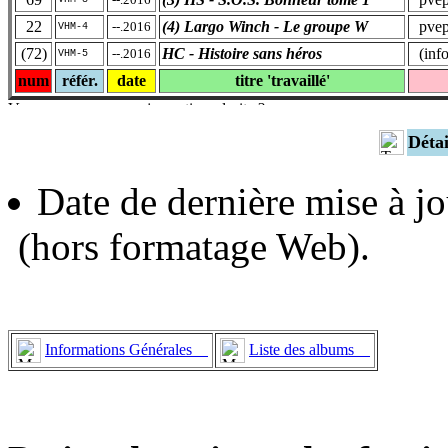
22
(4) Largo Winch - Le groupe W
pvep 
--.2016
VHM-4
(72)
HC - Histoire sans héros
(inf
--.2016
VHM-5
num
référ.
date
titre 'travaillé'
Déta
Date de dernière mise à jo
(hors formatage Web).
Informations Générales
Liste des albums