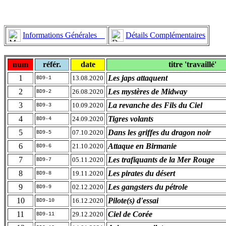
Informations Générales
Détails Complémentaires
num
référ.
date
titre 'travaillé'
1
Les japs attaquent
13.08.2020
BD9-1
2
Les mystères de Midway
26.08.2020
BD9-2
3
La revanche des Fils du Ciel
10.09.2020
BD9-3
4
Tigres volants
24.09.2020
BD9-4
5
Dans les griffes du dragon noir
07.10.2020
BD9-5
6
Attaque en Birmanie
21.10.2020
BD9-6
7
Les trafiquants de la Mer Rouge
05.11.2020
BD9-7
8
Les pirates du désert
19.11.2020
BD9-8
9
Les gangsters du pétrole
02.12.2020
BD9-9
10
Pilote(s) d'essai
16.12.2020
BD9-10
11
Ciel de Corée
29.12.2020
BD9-11