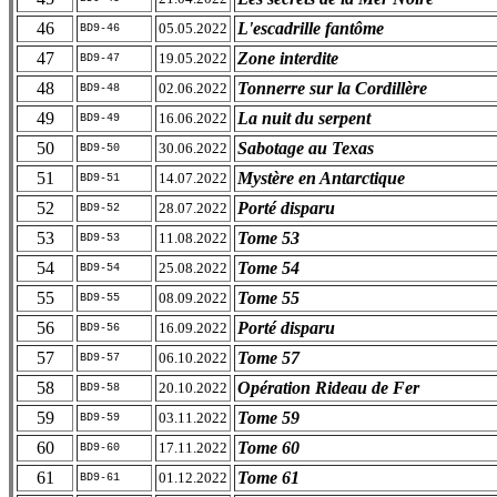
46
L'escadrille fantôme
05.05.2022
BD9-46
47
Zone interdite
19.05.2022
BD9-47
48
Tonnerre sur la Cordillère
02.06.2022
BD9-48
49
La nuit du serpent
16.06.2022
BD9-49
50
Sabotage au Texas
30.06.2022
BD9-50
51
Mystère en Antarctique
14.07.2022
BD9-51
52
Porté disparu
28.07.2022
BD9-52
53
Tome 53
11.08.2022
BD9-53
54
Tome 54
25.08.2022
BD9-54
55
Tome 55
08.09.2022
BD9-55
56
Porté disparu
16.09.2022
BD9-56
57
Tome 57
06.10.2022
BD9-57
58
Opération Rideau de Fer
20.10.2022
BD9-58
59
Tome 59
03.11.2022
BD9-59
60
Tome 60
17.11.2022
BD9-60
61
Tome 61
01.12.2022
BD9-61