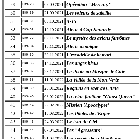
29
Opération "Mercury"
07.09.2021
BD9-29
30
Les voleurs de satellite
21.09.2021
BD9-30
31
X-15
05.10.2021
BD9-31
32
Alerte à Cap Kennedy
19.10.2021
BD9-32
33
Le mystère des avions fantômes
02.11.2021
BD9-33
34
Alerte atomique
16.11.2021
BD9-34
35
L'escadrille de la mort
30.11.2021
BD9-35
36
Les anges bleus
14.12.2021
BD9-36
37
Le Pilote au Masque de Cuir
28.12.2021
BD9-37
38
La Vallée de la Mort Verte
11.01.2022
BD9-38
39
Requins en Mer de Chine
25.01.2022
BD9-39
40
La reine fantôme "Ghost Queen"
08.02.2022
BD9-40
41
Mission 'Apocalypse'
22.02.2022
BD9-41
42
Les Pilotes de l'Enfer
10.03.2022
BD9-42
43
Le Feu du Ciel
24.03.2022
BD9-43
44
Les "Agresseurs"
07.04.2022
BD9-44
45
Les secrets de la Mer Noire
21.04.2022
BD9-45