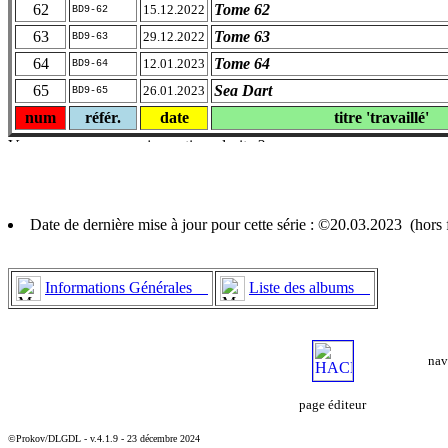
62
Tome 62
15.12.2022
BD9-62
63
Tome 63
29.12.2022
BD9-63
64
Tome 64
12.01.2023
BD9-64
65
Sea Dart
26.01.2023
BD9-65
num
référ.
date
titre 'travaillé'
Date de dernière mise à jour pour cette série : ©20.03.2023 (hor
Informations Générales
Liste des albums
nav
page éditeur
©Prokov/DLGDL - v.4.1.9 - 23 décembre 2024