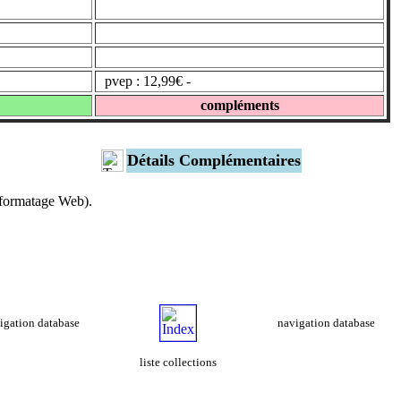
pvep : 12,99€ -
compléments
Détails Complémentaires
s formatage Web).
igation database
navigation database
liste collections