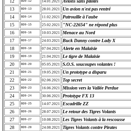
12
Avions sans pilotes
14.01.2021
BD9-12
13
Un avion n'est pas rentré
28.01.2021
BD9-13
14
Patrouille à l'aube
11.02.2021
BD9-14
15
"NC-22654" ne répond plus
25.02.2021
BD9-15
16
Menace au Nord
10.03.2021
BD9-16
17
Buck Danny contre Lady X
24.03.2021
BD9-17
18
Alerte en Malaisie
07.04.2021
BD9-18
19
Le tigre de Malaisie
21.04.2021
BD9-19
20
S.O.S. soucoupes volantes !
05.05.2021
BD9-20
21
Un prototype a disparu
19.05.2021
BD9-21
22
Top secret
02.06.2021
BD9-22
23
Mission vers la Vallée Perdue
16.06.2021
BD9-23
24
Prototype FX 13
30.06.2021
BD9-24
25
Escadrille ZZ
14.07.2021
BD9-25
26
Le retour des Tigres Volants
28.07.2021
BD9-26
27
Les Tigres Volants à la rescousse
10.08.2021
BD9-27
28
Tigres Volants contre Pirates
24.08.2021
BD9-28