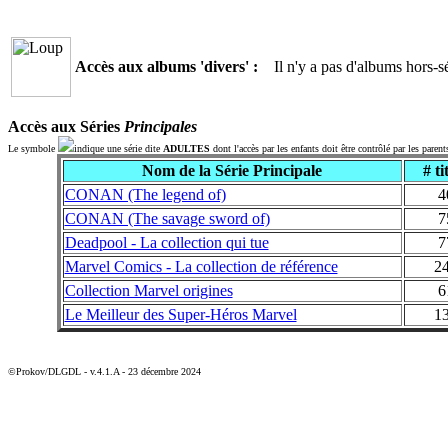
Accès aux albums 'divers' :
Il n'y a pas d'albums hors-sé
Accès aux Séries
Principales
Le symbole
indique une série dite
ADULTES
dont l'accès par les enfants doit être contrôlé par les parent
Nom de la Série Principale
# ti
CONAN (The legend of)
4
CONAN (The savage sword of)
7
Deadpool - La collection qui tue
7
Marvel Comics - La collection de référence
2
Collection Marvel origines
6
Le Meilleur des Super-Héros Marvel
1
©Prokov/DLGDL - v.4.1.A - 23 décembre 2024