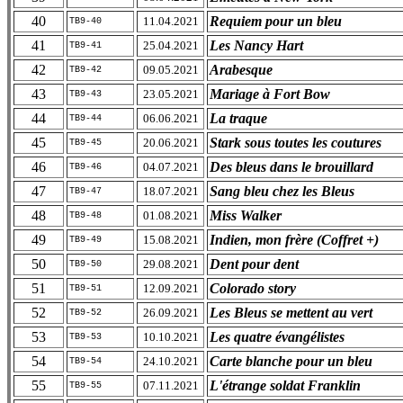
40
Requiem pour un bleu
11.04.2021
TB9-40
41
Les Nancy Hart
25.04.2021
TB9-41
42
Arabesque
09.05.2021
TB9-42
43
Mariage à Fort Bow
23.05.2021
TB9-43
44
La traque
06.06.2021
TB9-44
45
Stark sous toutes les coutures
20.06.2021
TB9-45
46
Des bleus dans le brouillard
04.07.2021
TB9-46
47
Sang bleu chez les Bleus
18.07.2021
TB9-47
48
Miss Walker
01.08.2021
TB9-48
49
Indien, mon frère (Coffret +)
15.08.2021
TB9-49
50
Dent pour dent
29.08.2021
TB9-50
51
Colorado story
12.09.2021
TB9-51
52
Les Bleus se mettent au vert
26.09.2021
TB9-52
53
Les quatre évangélistes
10.10.2021
TB9-53
54
Carte blanche pour un bleu
24.10.2021
TB9-54
55
L'étrange soldat Franklin
07.11.2021
TB9-55