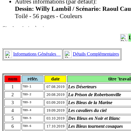
Autres informations (par défaut):
Dessin: Willy Lambil / Scénario: Raoul Cau
Toilé - 56 pages - Couleurs
Informations Générales
Détails Complémentaires
num
référ.
date
titre 'travai
1
Les Déserteurs
07.08.2019
TB9-1
2
La Prison de Robertsonville
20.08.2019
TB9-2
3
Les Bleus de la Marine
03.09.2019
TB9-3
4
Les cavaliers du ciel
19.09.2019
TB9-4
5
Des Bleus en Noir et Blanc
03.10.2019
TB9-5
6
Les Bleus tournent cosaques
17.10.2019
TB9-6