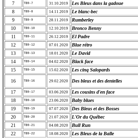
7
Les Bleus dans la gadoue
31.10.2019
TB9-7
8
Le blanc-bec
14.11.2019
TB9-8
9
Rumberley
28.11.2019
TB9-9
10
Bronco Benny
12.10.2019
TB9-10
11
El Padre
26.12.2019
TB9-11
12
Blue rétro
07.01.2020
TB9-12
13
Le David
18.01.2020
TB9-13
14
Black face
04.02.2020
TB9-14
15
Les cinq Salopards
15.02.2020
TB9-15
16
Des bleus et des dentelles
29.02.2020
TB9-16
17
Les cousins d'en face
03.06.2020
TB9-17
18
Baby blues
23.06.2020
TB9-18
19
Des Bleus et des Bosses
07.07.2020
TB9-19
20
L'Or du Québec
21.07.2020
TB9-20
21
Bull Run
04.08.2020
TB9-21
22
Les Bleus de la Balle
18.08.2020
TB9-22