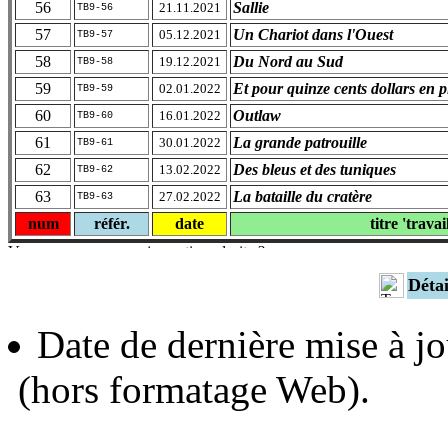
56
Sallie
21.11.2021
TB9-56
57
Un Chariot dans l'Ouest
05.12.2021
TB9-57
58
Du Nord au Sud
19.12.2021
TB9-58
59
Et pour quinze cents dollars en p
02.01.2022
TB9-59
60
Outlaw
16.01.2022
TB9-60
61
La grande patrouille
30.01.2022
TB9-61
62
Des bleus et des tuniques
13.02.2022
TB9-62
63
La bataille du cratère
27.02.2022
TB9-63
num
référ.
date
titre 'travai
Déta
Date de dernière mise à jo
(hors formatage Web).