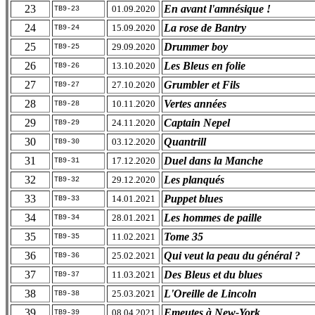
23
En avant l'amnésique !
01.09.2020
TB9-23
24
La rose de Bantry
15.09.2020
TB9-24
25
Drummer boy
29.09.2020
TB9-25
26
Les Bleus en folie
13.10.2020
TB9-26
27
Grumbler et Fils
27.10.2020
TB9-27
28
Vertes années
10.11.2020
TB9-28
29
Captain Nepel
24.11.2020
TB9-29
30
Quantrill
03.12.2020
TB9-30
31
Duel dans la Manche
17.12.2020
TB9-31
32
Les planqués
29.12.2020
TB9-32
33
Puppet blues
14.01.2021
TB9-33
34
Les hommes de paille
28.01.2021
TB9-34
35
Tome 35
11.02.2021
TB9-35
36
Qui veut la peau du général ?
25.02.2021
TB9-36
37
Des Bleus et du blues
11.03.2021
TB9-37
38
L'Oreille de Lincoln
25.03.2021
TB9-38
39
Emeutes à New-York
08.04.2021
TB9-39