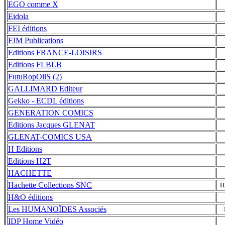
EGO comme X
Eidola
FEI éditions
FJM Publications
Editions FRANCE-LOISIRS
Editions FLBLB
FutuRopOliS (2)
GALLIMARD Editeur
Gekko - ECDL éditions
GENERATION COMICS
Editions Jacques GLENAT
GLENAT-COMICS USA
H Editions
Editions H2T
HACHETTE
Hachette Collections SNC
H
H&O éditions
Les HUMANOÏDES Associés
IDP Home Vidéo