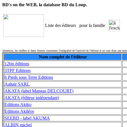
BD's on the WEB, la database BD du Loup.
Liste des éditeurs
pour la famille
Attention, les chiffres et dates fournis concernent l'intégralité de l'activité de l'éditeur et ne sont donc pas rest
Nom complet de l'éditeur
12bis éditions
3TPF Editions
6 Pieds sous Terre Editions
Aaltaïr SARL
AKATA (label Mangas DELCOURT)
AKATA (éditeur indépendant)
Editions Akiko
Editions Akiléos
SEEBD - label AKUMA
ALBIN michel