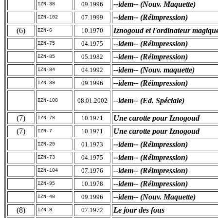
--idem-- (Nouv. Maquette)
09.1996
IZN-38
--idem-- (Réimpression)
07.1999
IZN-102
(6)
Iznogoud et l'ordinateur magiqu
10.1970
IZN-6
--idem-- (Réimpression)
04.1975
IZN-75
--idem-- (Réimpression)
05.1982
IZN-85
--idem-- (Nouv. maquette)
04.1992
IZN-84
--idem-- (Réimpression)
09.1996
IZN-39
--idem-- (Ed. Spéciale)
08.01.2002
IZN-108
(7)
Une carotte pour Iznogoud
10.1971
IZN-78
(7)
Une carotte pour Iznogoud
10.1971
IZN-7
--idem-- (Réimpression)
01.1973
IZN-29
--idem-- (Réimpression)
04.1975
IZN-73
--idem-- (Réimpression)
07.1976
IZN-104
--idem-- (Réimpression)
10.1978
IZN-95
--idem-- (Nouv. Maquette)
09.1996
IZN-40
(8)
Le jour des fous
07.1972
IZN-8