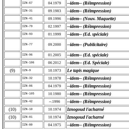
--idem-- (Réimpression)
04.1979
IZN-67
--idem-- (Réimpression)
09.1983
IZN-31
--idem-- (Nouv. Maquette)
09.1996
IZN-41
--idem-- (Réimpression)
02.1997
IZN-79
--idem-- (Ed. spéciale)
01.1999
IZN-93
--idem-- (Publicitaire)
09.2000
IZN-77
--idem-- (Ed. spéciale)
01.2005
IZN-96
--idem-- (Ed. Spéciale)
06.2012
IZN-106
(9)
Le tapis magique
10.1973
IZN-9
--idem-- (Réimpression)
10.1978
IZN-32
--idem-- (Réimpression)
04.1979
IZN-86
--idem-- (Réimpression)
10.1980
IZN-105
--idem-- (Réimpression)
--.1996
IZN-42
(10)
Iznogoud l'acharné
10.1974
IZN-10
(10)
Iznogoud l'acharné
10.1974
IZN-81
--idem-- (Réimpression)
04.1975
IZN-80