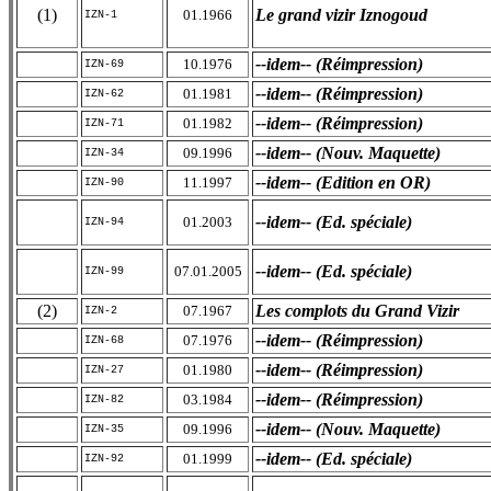
(1)
Le grand vizir Iznogoud
01.1966
IZN-1
--idem-- (Réimpression)
10.1976
IZN-69
--idem-- (Réimpression)
01.1981
IZN-62
--idem-- (Réimpression)
01.1982
IZN-71
--idem-- (Nouv. Maquette)
09.1996
IZN-34
--idem-- (Edition en OR)
11.1997
IZN-90
--idem-- (Ed. spéciale)
01.2003
IZN-94
--idem-- (Ed. spéciale)
07.01.2005
IZN-99
(2)
Les complots du Grand Vizir
07.1967
IZN-2
--idem-- (Réimpression)
07.1976
IZN-68
--idem-- (Réimpression)
01.1980
IZN-27
--idem-- (Réimpression)
03.1984
IZN-82
--idem-- (Nouv. Maquette)
09.1996
IZN-35
--idem-- (Ed. spéciale)
01.1999
IZN-92