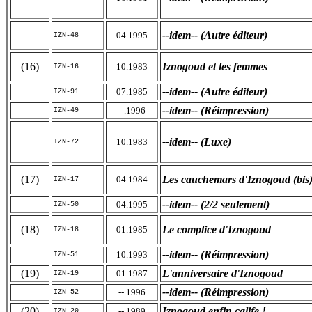
--idem-- (Autre éditeur)
04.1995
IZN-48
(16)
Iznogoud et les femmes
10.1983
IZN-16
--idem-- (Autre éditeur)
07.1985
IZN-91
--idem-- (Réimpression)
--.1996
IZN-49
--idem-- (Luxe)
10.1983
IZN-72
(17)
Les cauchemars d'Iznogoud (bis
04.1984
IZN-17
--idem-- (2/2 seulement)
04.1995
IZN-50
(18)
Le complice d'Iznogoud
01.1985
IZN-18
--idem-- (Réimpression)
10.1993
IZN-51
(19)
L'anniversaire d'Iznogoud
01.1987
IZN-19
--idem-- (Réimpression)
--.1996
IZN-52
(20)
Iznogoud enfin calife !
--.1989
IZN-20