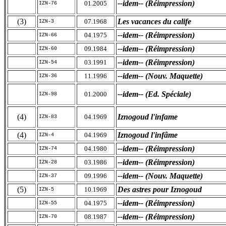
--idem-- (Réimpression)
01.2005
IZN-76
(3)
Les vacances du calife
07.1968
IZN-3
--idem-- (Réimpression)
04.1975
IZN-66
--idem-- (Réimpression)
09.1984
IZN-60
--idem-- (Réimpression)
03.1991
IZN-54
--idem-- (Nouv. Maquette)
11.1996
IZN-36
--idem-- (Ed. Spéciale)
01.2000
IZN-98
(4)
Iznogoud l'infame
04.1969
IZN-83
(4)
Iznogoud l'infâme
04.1969
IZN-4
--idem-- (Réimpression)
04.1980
IZN-74
--idem-- (Réimpression)
03.1986
IZN-28
--idem-- (Nouv. Maquette)
09.1996
IZN-37
(5)
Des astres pour Iznogoud
10.1969
IZN-5
--idem-- (Réimpression)
04.1975
IZN-55
--idem-- (Réimpression)
08.1987
IZN-70