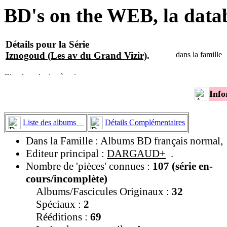
BD's on the WEB, la data
Détails pour la Série
Iznogoud (Les av du Grand Vizir)
.
dans la famille
Info
Liste des albums
Détails Complémentaires
Dans la Famille : Albums BD français normal,
Editeur principal :
DARGAUD+
.
Nombre de 'pièces' connues :
107 (série en-
cours/incomplète)
Albums/Fascicules Originaux :
32
Spéciaux :
2
Rééditions :
69