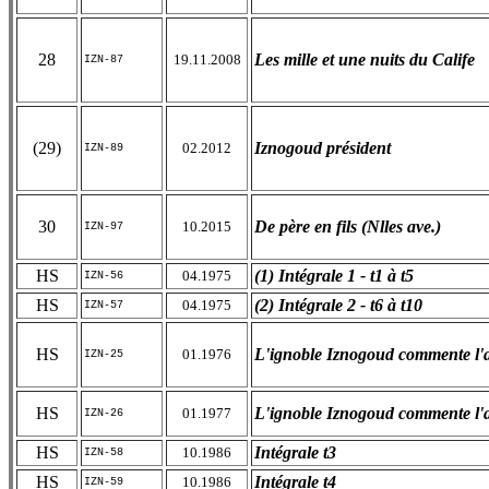
28
Les mille et une nuits du Calife
19.11.2008
IZN-87
(29)
Iznogoud président
02.2012
IZN-89
30
De père en fils (Nlles ave.)
10.2015
IZN-97
HS
(1) Intégrale 1 - t1 à t5
04.1975
IZN-56
HS
(2) Intégrale 2 - t6 à t10
04.1975
IZN-57
HS
L'ignoble Iznogoud commente l'a
01.1976
IZN-25
HS
L'ignoble Iznogoud commente l'a
01.1977
IZN-26
HS
Intégrale t3
10.1986
IZN-58
HS
Intégrale t4
10.1986
IZN-59