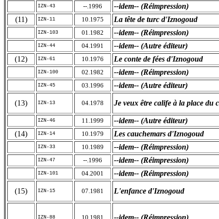
--idem-- (Réimpression)
--.1996
IZN-43
(11)
La tête de turc d'Iznogoud
10.1975
IZN-11
--idem-- (Réimpression)
01.1982
IZN-103
--idem-- (Autre éditeur)
04.1991
IZN-44
(12)
Le conte de fées d'Iznogoud
10.1976
IZN-61
--idem-- (Réimpression)
02.1982
IZN-100
--idem-- (Autre éditeur)
03.1996
IZN-45
(13)
Je veux être calife à la place du c
04.1978
IZN-13
--idem-- (Autre éditeur)
11.1999
IZN-46
(14)
Les cauchemars d'Iznogoud
10.1979
IZN-14
--idem-- (Réimpression)
10.1989
IZN-33
--idem-- (Réimpression)
--.1996
IZN-47
--idem-- (Réimpression)
04.2001
IZN-101
(15)
L'enfance d'Iznogoud
07.1981
IZN-15
--idem-- (Réimpression)
10.1981
IZN-88