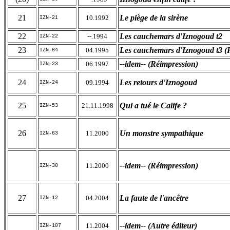
21
Le piège de la sirène
10.1992
IZN-21
22
Les cauchemars d'Iznogoud t2
--.1994
IZN-22
23
Les cauchemars d'Iznogoud t3 (R
04.1995
IZN-64
--idem-- (Réimpression)
06.1997
IZN-23
24
Les retours d'Iznogoud
09.1994
IZN-24
25
Qui a tué le Calife ?
21.11.1998
IZN-53
26
Un monstre sympathique
11.2000
IZN-63
--idem-- (Réimpression)
11.2000
IZN-30
27
La faute de l'ancêtre
04.2004
IZN-12
--idem-- (Autre éditeur)
11.2004
IZN-107