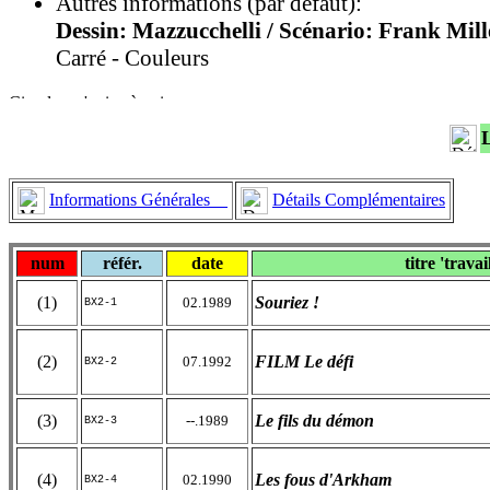
Autres informations (par défaut):
Dessin: Mazzucchelli / Scénario: Frank Mill
Carré - Couleurs
Informations Générales
Détails Complémentaires
num
référ.
date
titre 'travai
(1)
Souriez !
02.1989
BX2-1
(2)
FILM Le défi
07.1992
BX2-2
(3)
Le fils du démon
--.1989
BX2-3
(4)
Les fous d'Arkham
02.1990
BX2-4