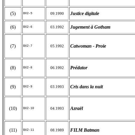
(5)
Justice digitale
09.1990
BX2-5
(6)
Jugement à Gotham
03.1992
BX2-6
(7)
Catwoman - Proie
05.1992
BX2-7
(8)
Prédator
06.1992
BX2-8
(9)
Cris dans la nuit
03.1993
BX2-9
(10)
Azraël
04.1993
BX2-10
(11)
FILM Batman
08.1989
BX2-11