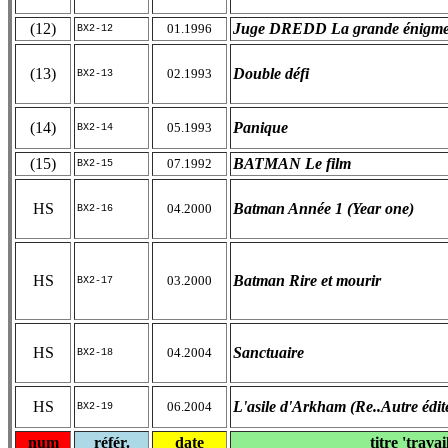
(12)
Juge DREDD La grande énigm
01.1996
BX2-12
(13)
Double défi
02.1993
BX2-13
(14)
Panique
05.1993
BX2-14
(15)
BATMAN Le film
07.1992
BX2-15
HS
Batman Année 1 (Year one)
04.2000
BX2-16
HS
Batman Rire et mourir
03.2000
BX2-17
HS
Sanctuaire
04.2004
BX2-18
HS
L'asile d'Arkham (Re..Autre édit
06.2004
BX2-19
num
référ.
date
titre 'travai