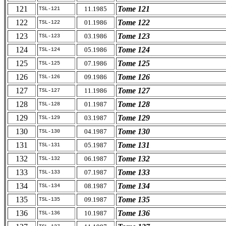
121
Tome 121
11.1985
TSL-121
122
Tome 122
01.1986
TSL-122
123
Tome 123
03.1986
TSL-123
124
Tome 124
05.1986
TSL-124
125
Tome 125
07.1986
TSL-125
126
Tome 126
09.1986
TSL-126
127
Tome 127
11.1986
TSL-127
128
Tome 128
01.1987
TSL-128
129
Tome 129
03.1987
TSL-129
130
Tome 130
04.1987
TSL-130
131
Tome 131
05.1987
TSL-131
132
Tome 132
06.1987
TSL-132
133
Tome 133
07.1987
TSL-133
134
Tome 134
08.1987
TSL-134
135
Tome 135
09.1987
TSL-135
136
Tome 136
10.1987
TSL-136