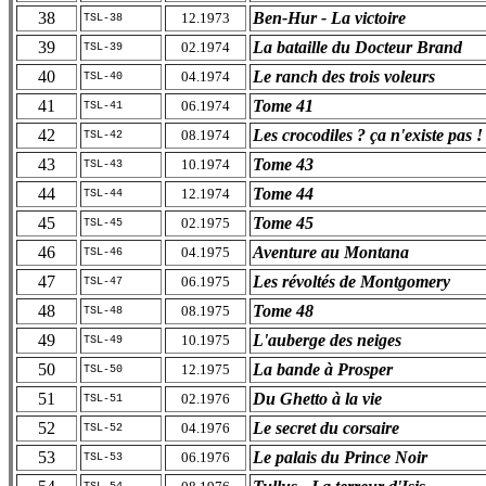
38
Ben-Hur - La victoire
12.1973
TSL-38
39
La bataille du Docteur Brand
02.1974
TSL-39
40
Le ranch des trois voleurs
04.1974
TSL-40
41
Tome 41
06.1974
TSL-41
42
Les crocodiles ? ça n'existe pas !
08.1974
TSL-42
43
Tome 43
10.1974
TSL-43
44
Tome 44
12.1974
TSL-44
45
Tome 45
02.1975
TSL-45
46
Aventure au Montana
04.1975
TSL-46
47
Les révoltés de Montgomery
06.1975
TSL-47
48
Tome 48
08.1975
TSL-48
49
L'auberge des neiges
10.1975
TSL-49
50
La bande à Prosper
12.1975
TSL-50
51
Du Ghetto à la vie
02.1976
TSL-51
52
Le secret du corsaire
04.1976
TSL-52
53
Le palais du Prince Noir
06.1976
TSL-53