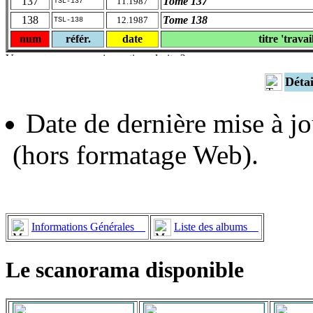
137
Tome 137
11.1987
TSL-137
138
Tome 138
12.1987
TSL-138
num
référ.
date
titre 'travai
Déta
Date de dernière mise à jo
(hors formatage Web).
Informations Générales
Liste des albums
Le scanorama disponible