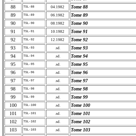
88
Tome 88
04.1982
TSL-88
89
Tome 89
06.1982
TSL-89
90
Tome 90
08.1982
TSL-90
91
Tome 91
10.1982
TSL-91
92
Tome 92
12.1982
TSL-92
93
Tome 93
.sd.
TSL-93
94
Tome 94
.sd.
TSL-94
95
Tome 95
.sd.
TSL-95
96
Tome 96
.sd.
TSL-96
97
Tome 97
.sd.
TSL-97
98
Tome 98
.sd.
TSL-98
99
Tome 99
.sd.
TSL-99
100
Tome 100
.sd.
TSL-100
101
Tome 101
.sd.
TSL-101
102
Tome 102
.sd.
TSL-102
103
Tome 103
.sd.
TSL-103