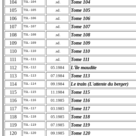
104
Tome 104
.sd.
TSL-104
105
Tome 105
.sd.
TSL-105
106
Tome 106
.sd.
TSL-106
107
Tome 107
.sd.
TSL-107
108
Tome 108
.sd.
TSL-108
109
Tome 109
.sd.
TSL-109
110
Tome 110
.sd.
TSL-110
111
Tome 111
.sd.
TSL-111
112
L'île maudite
05.1984
TSL-112
113
Tome 113
07.1984
TSL-113
114
Le train (L'attente du berger)
09.1984
TSL-114
115
Tome 115
11.1984
TSL-115
116
Tome 116
01.1985
TSL-116
117
Tome 117
03.1985
TSL-117
118
Tome 118
05.1985
TSL-118
119
Tome 119
07.1985
TSL-119
120
Tome 120
09.1985
TSL-120