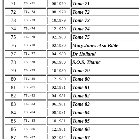
71
Tome 71
06.1979
TSL-71
72
Tome 72
08.1979
TSL-72
73
Tome 73
10.1979
TSL-73
74
Tome 74
12.1979
TSL-74
75
Tome 75
02.1980
TSL-75
76
Mary Jones et sa Bible
02.1980
TSL-76
77
Dr Holland
04.1980
TSL-77
78
S.O.S. Titanic
06.1980
TSL-78
79
Tome 79
10.1980
TSL-79
80
Tome 80
12.1980
TSL-80
81
Tome 81
02.1981
TSL-81
82
Tome 82
04.1981
TSL-82
83
Tome 83
06.1981
TSL-83
84
Tome 84
08.1981
TSL-84
85
Tome 85
10.1981
TSL-85
86
Tome 86
12.1981
TSL-86
87
Tome 87
02.1982
TSL-87