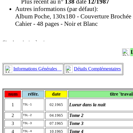
Plus récent au n°
138
daté
12/1987
Autres informations (par défaut):
Album Poche, 130x180 - Couverture Brochée 
Cahier - 48 pages - Noir et Blanc
Informations Générales
Détails Complémentaires
num
référ.
date
titre 'travai
1
Lueur dans la nuit
02.1965
TSL-1
2
Tome 2
04.1965
TSL-2
3
Tome 3
07.1965
TSL-3
4
Tome 4
10.1965
TSL-4