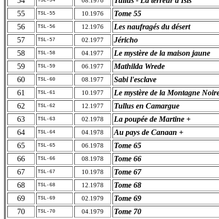
54
Tullus - La terreur d'Isis
08.1976
TSL-54
55
Tome 55
10.1976
TSL-55
56
Les naufragés du désert
12.1976
TSL-56
57
Jéricho
02.1977
TSL-57
58
Le mystère de la maison jaune
04.1977
TSL-58
59
Mathilda Wrede
06.1977
TSL-59
60
Sabi l'esclave
08.1977
TSL-60
61
Le mystère de la Montagne Noir
10.1977
TSL-61
62
Tullus en Camargue
12.1977
TSL-62
63
La poupée de Martine +
02.1978
TSL-63
64
Au pays de Canaan +
04.1978
TSL-64
65
Tome 65
06.1978
TSL-65
66
Tome 66
08.1978
TSL-66
67
Tome 67
10.1978
TSL-67
68
Tome 68
12.1978
TSL-68
69
Tome 69
02.1979
TSL-69
70
Tome 70
04.1979
TSL-70