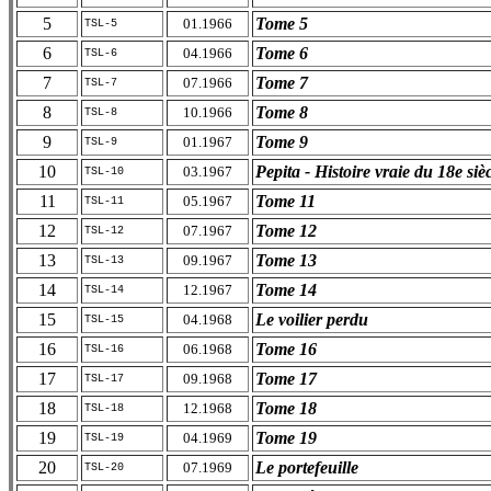
5
Tome 5
01.1966
TSL-5
6
Tome 6
04.1966
TSL-6
7
Tome 7
07.1966
TSL-7
8
Tome 8
10.1966
TSL-8
9
Tome 9
01.1967
TSL-9
10
Pepita - Histoire vraie du 18e sièc
03.1967
TSL-10
11
Tome 11
05.1967
TSL-11
12
Tome 12
07.1967
TSL-12
13
Tome 13
09.1967
TSL-13
14
Tome 14
12.1967
TSL-14
15
Le voilier perdu
04.1968
TSL-15
16
Tome 16
06.1968
TSL-16
17
Tome 17
09.1968
TSL-17
18
Tome 18
12.1968
TSL-18
19
Tome 19
04.1969
TSL-19
20
Le portefeuille
07.1969
TSL-20