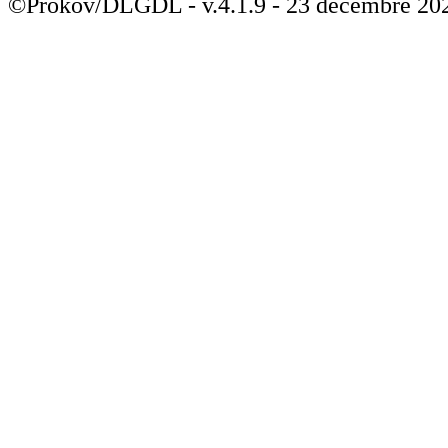
©Prokov/DLGDL - v.4.1.9 - 23 décembre 20