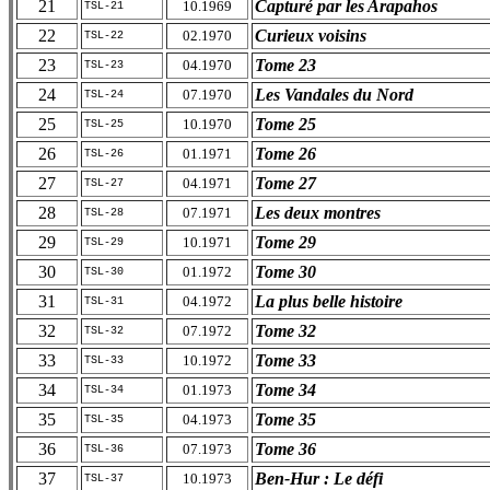
21
Capturé par les Arapahos
10.1969
TSL-21
22
Curieux voisins
02.1970
TSL-22
23
Tome 23
04.1970
TSL-23
24
Les Vandales du Nord
07.1970
TSL-24
25
Tome 25
10.1970
TSL-25
26
Tome 26
01.1971
TSL-26
27
Tome 27
04.1971
TSL-27
28
Les deux montres
07.1971
TSL-28
29
Tome 29
10.1971
TSL-29
30
Tome 30
01.1972
TSL-30
31
La plus belle histoire
04.1972
TSL-31
32
Tome 32
07.1972
TSL-32
33
Tome 33
10.1972
TSL-33
34
Tome 34
01.1973
TSL-34
35
Tome 35
04.1973
TSL-35
36
Tome 36
07.1973
TSL-36
37
Ben-Hur : Le défi
10.1973
TSL-37