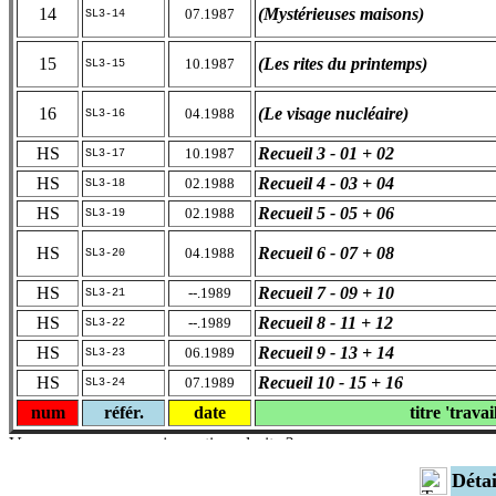
14
(Mystérieuses maisons)
07.1987
SL3-14
15
(Les rites du printemps)
10.1987
SL3-15
16
(Le visage nucléaire)
04.1988
SL3-16
HS
Recueil 3 - 01 + 02
10.1987
SL3-17
HS
Recueil 4 - 03 + 04
02.1988
SL3-18
HS
Recueil 5 - 05 + 06
02.1988
SL3-19
HS
Recueil 6 - 07 + 08
04.1988
SL3-20
HS
Recueil 7 - 09 + 10
--.1989
SL3-21
HS
Recueil 8 - 11 + 12
--.1989
SL3-22
HS
Recueil 9 - 13 + 14
06.1989
SL3-23
HS
Recueil 10 - 15 + 16
07.1989
SL3-24
num
référ.
date
titre 'travai
Déta