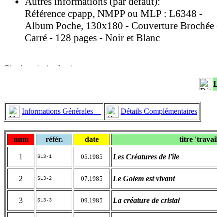
Autres informations (par défaut):
Référence cpapp, NMPP ou MLP : L6348 -
Album Poche, 130x180 - Couverture Brochée 
Carré - 128 pages - Noir et Blanc
Informations Générales
Détails Complémentaires
num
référ.
date
titre 'travai
1
Les Créatures de l'île
05.1985
SL3-1
2
Le Golem est vivant
07.1985
SL3-2
3
La créature de cristal
09.1985
SL3-3