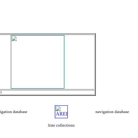
15
igation database
navigation database
liste collections