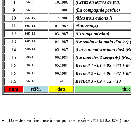
8
(Ecrits en lettres de feu)
10.1986
SGK-8
9
(La compagnie perdue)
11.1986
SGK-9
10
(Mes trois galons !)
12.1986
SGK-10
11
(Sauvetage)
01.1987
SGK-11
12
(Etrange mission)
03.1987
SGK-12
13
(Le soldat à la main d'acier) 
04.1987
SGK-13
14
(Un ennemi sur mon dos) (Re
05.1987
SGK-14
15
(Le duel des 2 sergents) (Re..
06.1987
SGK-15
HS
Recueil 1 - 01 + 02 + 03 + 04
05.1987
SGK-16
HS
Recueil 2 - 05 + 06 + 07 + 08
06.1987
SGK-17
HS
Recueil 3 - 09 + 12 + 13
.sd.
SGK-18
num
référ.
date
titre
Date de dernière mise à jour pour cette série : ©13.10.2009 (hor