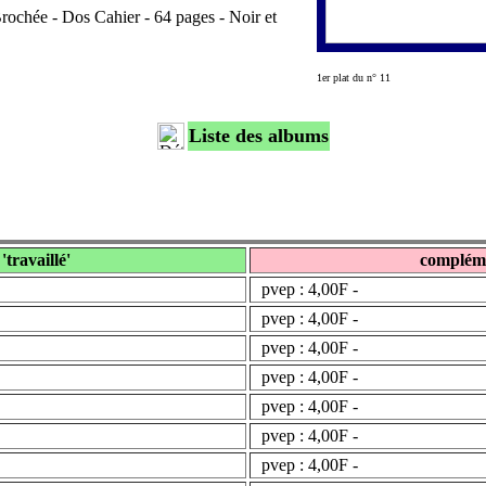
ochée - Dos Cahier - 64 pages - Noir et
1er plat du n° 11
Liste des albums
 'travaillé'
complém
pvep : 4,00F -
pvep : 4,00F -
pvep : 4,00F -
pvep : 4,00F -
pvep : 4,00F -
pvep : 4,00F -
pvep : 4,00F -