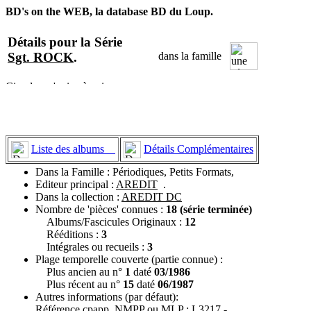
BD's on the WEB, la database BD du Loup.
Détails pour la Série
Sgt. ROCK
.
dans la famille
Liste des albums
Détails Complémentaires
Dans la Famille : Périodiques, Petits Formats,
Editeur principal :
AREDIT
.
Dans la collection :
AREDIT DC
Nombre de 'pièces' connues :
18 (série terminée)
Albums/Fascicules Originaux :
12
Rééditions :
3
Intégrales ou recueils :
3
Plage temporelle couverte (partie connue) :
Plus ancien au n°
1
daté
03/1986
Plus récent au n°
15
daté
06/1987
Autres informations (par défaut):
Référence cpapp, NMPP ou MLP : L3217 -