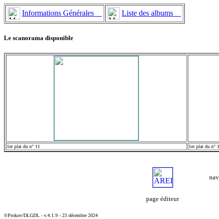
Informations Générales
Liste des albums
Le scanorama disponible
1er plat du n° 11
1er plat du n° 
nav
page éditeur
©Prokov/DLGDL - v.4.1.9 - 23 décembre 2024