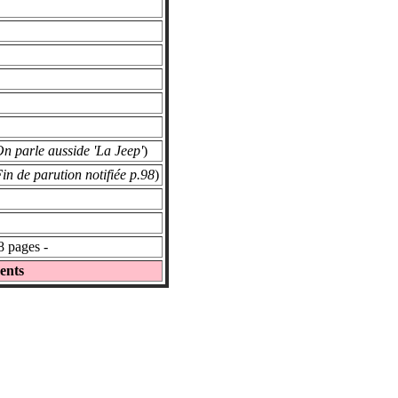
n parle ausside 'La Jeep'
)
in de parution notifiée p.98
)
8 pages -
ents