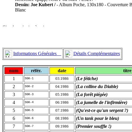
Dessin: Joe Kubert /
- Album Poche, 130x180 - Couverture Br
Blanc
Informations Générales
Détails Complémentaires
num
référ.
date
titre
1
(Le fétiche)
03.1986
SGK-1
2
(La colline du Diable)
04.1986
SGK-2
3
(La forêt piégée)
05.1986
SGK-3
4
(La jumelle de l'infirmière)
06.1986
SGK-4
5
(Qu'est-ce qu'un sergent ?)
07.1986
SGK-5
6
(Un tank pour le bleu)
08.1986
SGK-6
7
(Premier souffle !)
09.1986
SGK-7