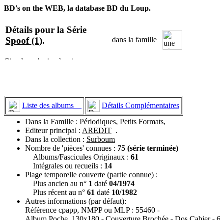
BD's on the WEB, la database BD du Loup.
Détails pour la Série
Spoof (1)
.
dans la famille
Liste des albums
Détails Complémentaires
Dans la Famille : Périodiques, Petits Formats,
Editeur principal :
AREDIT
.
Dans la collection :
Surboum
Nombre de 'pièces' connues :
75 (série terminée)
Albums/Fascicules Originaux :
61
Intégrales ou recueils :
14
Plage temporelle couverte (partie connue) :
Plus ancien au n°
1
daté
04/1974
Plus récent au n°
61
daté
10/1982
Autres informations (par défaut):
Référence cpapp, NMPP ou MLP : 55460 -
Album Poche, 130x180 - Couverture Brochée - Dos Cahier - 64