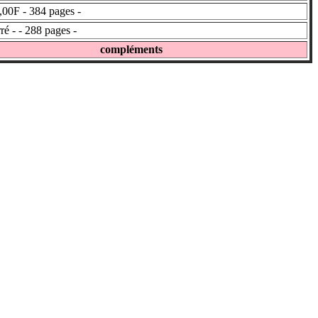
,00F - 384 pages -
é - - 288 pages -
compléments