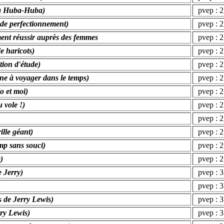
 à Huba-Huba)
pvep : 2,
 de perfectionnement)
pvep : 2,
ent réussir auprès des femmes
pvep : 2,
e haricots)
pvep : 2,
tion d'étude)
pvep : 2,
ne à voyager dans le temps)
pvep : 2,
o et moi)
pvep : 2,
 vole !)
pvep : 2,
pvep : 2,
ille géant)
pvep : 2,
mp sans souci)
pvep : 2,
)
pvep : 2,
 Jerry)
pvep : 3,
pvep : 3,
 de Jerry Lewis)
pvep : 3,
ry Lewis)
pvep : 3,