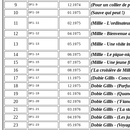
9
(Pour un collier de p
12.1974
OF1-9
10
(Sauve qui peut !)
01.1975
OF1-10
11
(Millie - L'ordinateu
02.1975
OF1-11
12
(Millie - Bienvenue 
04.1975
OF1-12
13
(Millie - Une visite i
05.1975
OF1-13
14
(Millie - Le pique-ni
06.1975
OF1-14
15
(Millie - Une jeune f
07.1975
OF1-15
16
('La croisière de Mill
08.1975
OF1-16
17
(Dobie Gillis - Conc
11.1975
OF1-17
18
Dobie Gillis - (Parf
12.1975
OF1-18
19
Dobie Gillis - (Quand
01.1976
OF1-19
20
Dobie Gillis - ('Fianc
02.1976
OF1-20
21
Dobie Gillis - ('La st
03.1976
OF1-21
22
Dobie Gillis - (Les j
04.1976
OF1-22
23
Dobie Gillis - (Voya
05.1976
OF1-23