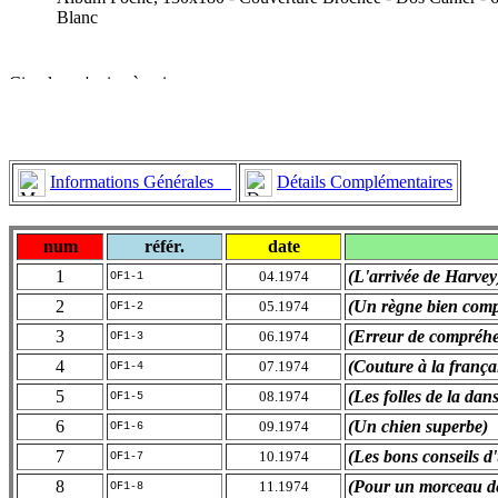
Blanc
Informations Générales
Détails Complémentaires
num
référ.
date
1
(L'arrivée de Harvey
04.1974
OF1-1
2
(Un règne bien com
05.1974
OF1-2
3
(Erreur de compréh
06.1974
OF1-3
4
(Couture à la frança
07.1974
OF1-4
5
(Les folles de la dan
08.1974
OF1-5
6
(Un chien superbe)
09.1974
OF1-6
7
(Les bons conseils d
10.1974
OF1-7
8
(Pour un morceau de 
11.1974
OF1-8