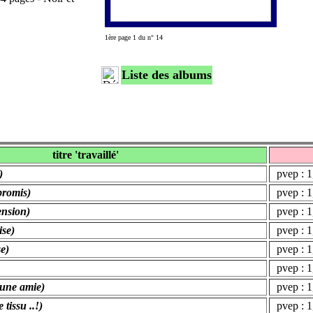
1ère page 1 du n° 14
Liste des albums
titre 'travaillé'
)
pvep : 1
promis)
pvep : 1
ension)
pvep : 1
ise)
pvep : 1
se)
pvep : 1
pvep : 1
'une amie)
pvep : 1
tissu ..!)
pvep : 1