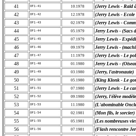
41
(Jerry Lewis - Raid
10.1978
OF1-41
42
(Jerry Lewis - Ecole
12.1978
OF1-42
43
(Jerry Lewis - Comm
02.1979
OF1-43
44
Jerry Lewis - (Sacs d
05.1979
OF1-44
45
Jerry Lewis - Expédi
07.1979
OF1-45
46
Jerry Lewis - (machi
09.1979
OF1-46
47
(Jerry Lewis - Le pol
11.1979
OF1-47
48
Jerry Lewis - (Oiseau
01.1980
OF1-48
49
(Jerry, l'astronaute)
03.1980
OF1-49
50
(King Klonk - Le gor
05.1980
OF1-50
51
(Jerry Lewis - Le ca
07.1980
OF1-51
52
(Jerry, l'élève modèle
09.1980
OF1-52
53
(L'abominable Oncle
11.1980
OF1-53
54
(Mon fils, le sorcier)
02.1981
OF1-54
55
(Les nombreuses vies
05.1981
OF1-55
56
(Flash rencontre Jer
07.1981
OF1-56