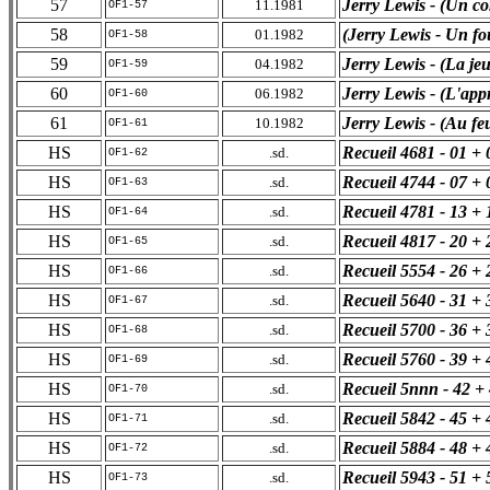
57
Jerry Lewis - (Un c
11.1981
OF1-57
58
(Jerry Lewis - Un fo
01.1982
OF1-58
59
Jerry Lewis - (La jeu
04.1982
OF1-59
60
Jerry Lewis - (L'app
06.1982
OF1-60
61
Jerry Lewis - (Au fe
10.1982
OF1-61
HS
Recueil 4681 - 01 + 
.sd.
OF1-62
HS
Recueil 4744 - 07 + 
.sd.
OF1-63
HS
Recueil 4781 - 13 + 
.sd.
OF1-64
HS
Recueil 4817 - 20 + 
.sd.
OF1-65
HS
Recueil 5554 - 26 + 
.sd.
OF1-66
HS
Recueil 5640 - 31 + 
.sd.
OF1-67
HS
Recueil 5700 - 36 + 
.sd.
OF1-68
HS
Recueil 5760 - 39 + 
.sd.
OF1-69
HS
Recueil 5nnn - 42 +
.sd.
OF1-70
HS
Recueil 5842 - 45 + 
.sd.
OF1-71
HS
Recueil 5884 - 48 + 
.sd.
OF1-72
HS
Recueil 5943 - 51 + 
.sd.
OF1-73