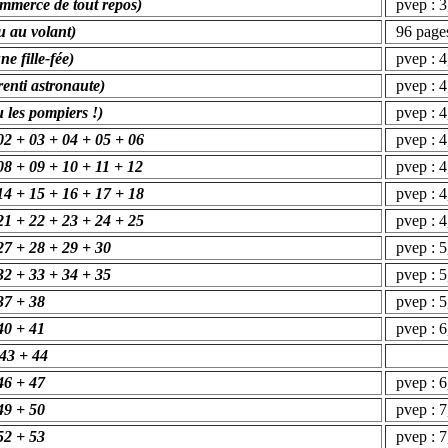
ommerce de tout repos)
pvep : 3,
u au volant)
96 pages
ne fille-fée)
pvep : 4,
renti astronaute)
pvep : 4,
u les pompiers !)
pvep : 4,
02 + 03 + 04 + 05 + 06
pvep : 4,
08 + 09 + 10 + 11 + 12
pvep : 4,
14 + 15 + 16 + 17 + 18
pvep : 4,
21 + 22 + 23 + 24 + 25
pvep : 4,
27 + 28 + 29 + 30
pvep : 5,
32 + 33 + 34 + 35
pvep : 5,
37 + 38
pvep : 5,
40 + 41
pvep : 6,
 43 + 44
46 + 47
pvep : 6,
49 + 50
pvep : 7,
52 + 53
pvep : 7,