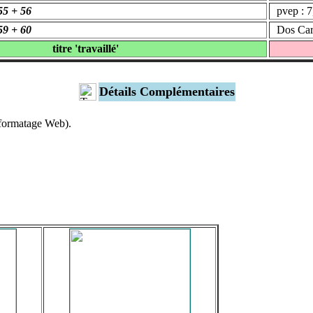
55 + 56
pvep : 7
59 + 60
Dos Carr
titre 'travaillé'
Détails Complémentaires
 formatage Web).