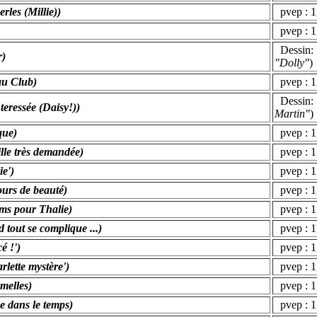
erles (Millie))
pvep : 1
pvep : 1
Dessin: S
r)
"Dolly"
)
au Club)
pvep : 1
Dessin: S
nteressée (Daisy!))
Martin"
)
que)
pvep : 1,
ille très demandée)
pvep : 1
ie')
pvep : 1,
ours de beauté)
pvep : 1,
ums pour Thalie)
pvep : 1,
 tout se complique ...)
pvep : 1
é !')
pvep : 1
arlette mystère')
pvep : 1
umelles)
pvep : 1
ge dans le temps)
pvep : 1