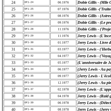
24
Dobie Gillis - (Mlle 
06.1976
OF1-24
25
Dobie Gillis -('Trait
07.1976
OF1-25
26
Dobie Gillis - (Astres
08.1976
OF1-26
27
Dobie Gillis - (Le p
09.1976
OF1-27
28
Dobie Gillis - ('Proje
11.1976
OF1-28
29
Jerry Lewis - (L'ince
11.1976
OF1-29
30
Jerry Lewis - Livre 
01.1977
OF1-30
31
Jerry Lewis - ('Herbe
03.1977
OF1-31
32
Jerry Lewis - ('Voya
04.1977
OF1-32
33
(L'anniversaire de J
05.1977
OF1-33
34
(Jerry Lewis - Au pa
06.1977
OF1-34
35
(Jerry Lewis - L'écol
09.1977
OF1-35
36
(Jerry Lewis - Au pi
12.1977
OF1-36
37
Jerry Lewis - (L'appr
02.1978
OF1-37
38
Jerry Lewis - (Raid 
04.1978
OF1-38
39
Jerry Lewis - (Détect
06.1978
OF1-39
40
Jerry Lewis - (Jerry 
08.1978
OF1-40