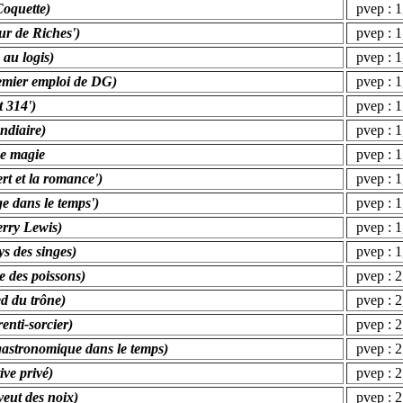
Coquette)
pvep : 1
eur de Riches')
pvep : 1
 au logis)
pvep : 1
remier emploi de DG)
pvep : 1,
t 314')
pvep : 1,
ndiaire)
pvep : 1,
de magie
pvep : 1,
rt et la romance')
pvep : 1
ge dans le temps')
pvep : 1
erry Lewis)
pvep : 1
ys des singes)
pvep : 1,
e des poissons)
pvep : 2,
ed du trône)
pvep : 2,
enti-sorcier)
pvep : 2,
gastronomique dans le temps)
pvep : 2,
ive privé)
pvep : 2,
veut des noix)
pvep : 2,