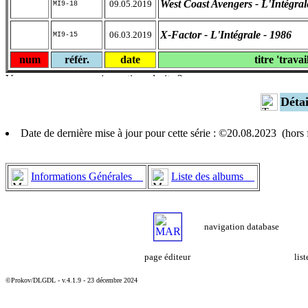
West Coast Avengers - L'Intégral
09.05.2019
MI9-18
X-Factor - L'Intégrale - 1986
06.03.2019
MI9-15
num
référ.
date
titre 'travai
Déta
Date de dernière mise à jour pour cette série : ©20.08.2023 (hor
Informations Générales
Liste des albums
navigation database
page éditeur
lis
©Prokov/DLGDL - v.4.1.9 - 23 décembre 2024