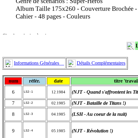
Genre de scénarios : Super-Héros
Album Taille 175x260 - Couverture Brochée -
Cahier - 48 pages - Couleurs
Informations Générales
Détails Complémentaires
num
référ.
date
titre 'travai
6
(NJT - Quand s'affrontent les Ti
12.1984
LS2-1
7
(NJT - Bataille de Titans !)
02.1985
LS2-2
8
(LSH - Au coeur de la nuit)
04.1985
LS2-3
9
(NJT - Révolution !)
05.1985
LS2-4