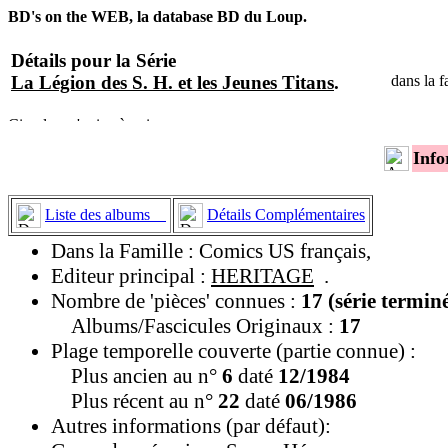
BD's on the WEB, la database BD du Loup.
Détails pour la Série
La Légion des S. H. et les Jeunes Titans
.
dans la f
Info
Liste des albums
Détails Complémentaires
Dans la Famille : Comics US français,
Editeur principal :
HERITAGE
.
Nombre de 'pièces' connues :
17 (série termin
Albums/Fascicules Originaux :
17
Plage temporelle couverte (partie connue) :
Plus ancien au n°
6
daté
12/1984
Plus récent au n°
22
daté
06/1986
Autres informations (par défaut):