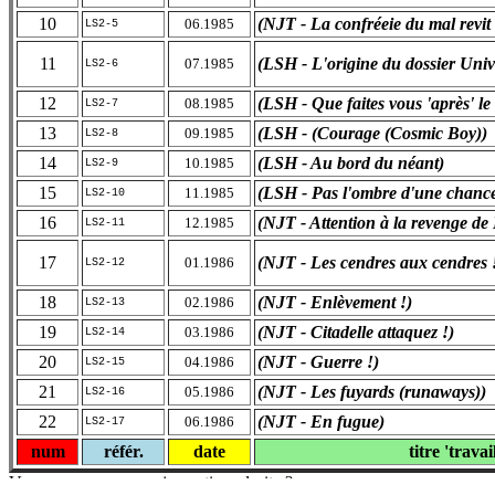
10
(NJT - La confréeie du mal revit 
06.1985
LS2-5
11
(LSH - L'origine du dossier Unive
07.1985
LS2-6
12
(LSH - Que faites vous 'après' le
08.1985
LS2-7
13
(LSH - (Courage (Cosmic Boy))
09.1985
LS2-8
14
(LSH - Au bord du néant)
10.1985
LS2-9
15
(LSH - Pas l'ombre d'une chanc
11.1985
LS2-10
16
(NJT - Attention à la revenge de
12.1985
LS2-11
17
(NJT - Les cendres aux cendres 
01.1986
LS2-12
18
(NJT - Enlèvement !)
02.1986
LS2-13
19
(NJT - Citadelle attaquez !)
03.1986
LS2-14
20
(NJT - Guerre !)
04.1986
LS2-15
21
(NJT - Les fuyards (runaways))
05.1986
LS2-16
22
(NJT - En fugue)
06.1986
LS2-17
num
référ.
date
titre 'travai