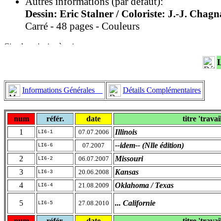
Autres informations (par défaut):
Dessin: Eric Stalner / Coloriste: J.-J. Chag
Carré - 48 pages - Couleurs
Informations Générales
Détails Complémentaires
num
référ.
date
titre 'travai
1
Illinois
07.07.2006
LI6-1
--idem-- (Nlle édition)
07.2007
LI6-6
2
Missouri
06.07.2007
LI6-2
3
Kansas
20.06.2008
LI6-3
4
Oklahoma / Texas
21.08.2009
LI6-4
5
... Californie
27.08.2010
LI6-5
num
référ.
date
titre 'travai