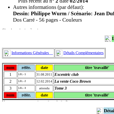
Plus récent au n°
2
daté
02/2014
Autres informations (par défaut):
Dessin: Philippe Wurm / Scénario: Jean Du
Dos Carré - 56 pages - Couleurs
Informations Générales
Détails Complémentaires
num
référ.
date
titre 'travaillé'
1
Excentric club
31.08.2011
LEL-1
2
La vente Coco Brown
12.02.2014
LEL-2
3
Tome 3
attendu
LEL-3
num
référ.
date
titre 'travaillé'
Déta