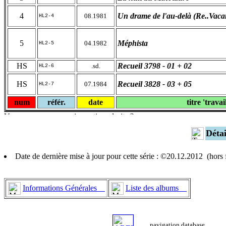
4
Un drame de l'au-delà (Re..Vaca
08.1981
HL2-4
5
Méphista
04.1982
HL2-5
HS
Recueil 3798 - 01 + 02
.sd.
HL2-6
HS
Recueil 3828 - 03 + 05
07.1984
HL2-7
num
référ.
date
titre 'travai
Déta
Date de dernière mise à jour pour cette série : ©20.12.2012 (hor
Informations Générales
Liste des albums
navigation database