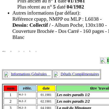
Plus ancien au n°
1
daté
01/1981
Plus récent au n°
5
daté
04/1982
Autres informations (par défaut):
Référence cpapp, NMPP ou MLP : L6038 -
Dessin: Collectif /
- Album Poche, 130x180 -
Couverture Brochée - Dos Carré - 160 pages - 
Blanc
Informations Générales
Détails Complémentaires
num
référ.
date
titre 'travai
1
Les noirs paradis 1/2
01.1981
HL2-1
2
Les noirs paradis 2/2
02.1981
HL2-2
3
La nuit du Minotaure
04.1981
HL2-3