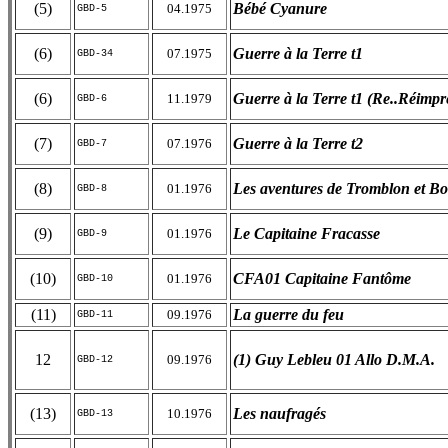
(5)
Bébé Cyanure
04.1975
GBD-5
(6)
Guerre à la Terre t1
07.1975
GBD-34
(6)
Guerre à la Terre t1 (Re..Réimpr
11.1979
GBD-6
(7)
Guerre à la Terre t2
07.1976
GBD-7
(8)
Les aventures de Tromblon et Bo
01.1976
GBD-8
(9)
Le Capitaine Fracasse
01.1976
GBD-9
(10)
CFA01 Capitaine Fantôme
01.1976
GBD-10
(11)
La guerre du feu
09.1976
GBD-11
12
(1) Guy Lebleu 01 Allo D.M.A.
09.1976
GBD-12
(13)
Les naufragés
10.1976
GBD-13