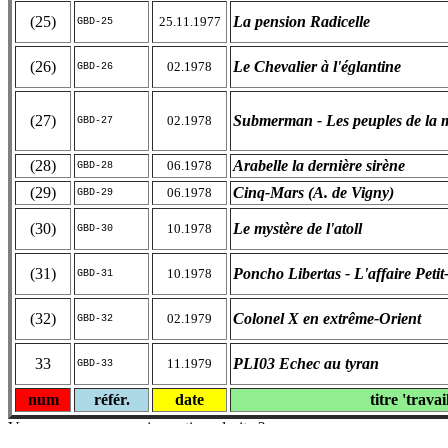
(25)
La pension Radicelle
25.11.1977
GBD-25
(26)
Le Chevalier à l'églantine
02.1978
GBD-26
(27)
Submerman - Les peuples de la 
02.1978
GBD-27
(28)
Arabelle la dernière sirène
06.1978
GBD-28
(29)
Cinq-Mars (A. de Vigny)
06.1978
GBD-29
(30)
Le mystère de l'atoll
10.1978
GBD-30
(31)
Poncho Libertas - L'affaire Peti
10.1978
GBD-31
(32)
Colonel X en extrême-Orient
02.1979
GBD-32
33
PLI03 Echec au tyran
11.1979
GBD-33
num
référ.
date
titre 'travai