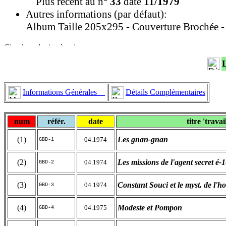
Plus récent au n°
33
daté
11/1979
Autres informations (par défaut):
Album Taille 205x295 - Couverture Brochée - 
Informations Générales
Détails Complémentaires
num
référ.
date
titre 'travai
(1)
Les gnan-gnan
04.1974
GBD-1
(2)
Les missions de l'agent secret é-
04.1974
GBD-2
(3)
Constant Souci et le myst. de l'h
04.1974
GBD-3
(4)
Modeste et Pompon
04.1975
GBD-4