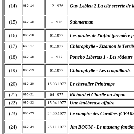
(14)
Guy Lebleu 2 La cité secrète de l
12.1976
GBD-14
(15)
Submerman
--.1976
GBD-15
(16)
Les pirates de l'infini (première p
01.1977
GBD-16
(17)
Chlorophylle - Zizanion le Terrib
01.1977
GBD-17
(18)
Poncho Libertas 1 - Les rôdeurs 
--.1977
GBD-18
(19)
Chlorophylle - Les croquillards
01.1977
GBD-19
(20)
Le chevalier Printemps
15.03.1977
GBD-20
(21)
Richard et Charlie au Japon
04.1977
GBD-21
(22)
Une ténébreuse affaire
15.04.1977
GBD-22
(23)
Le vampire des Caraïbes (CFA02
24.09.1977
GBD-23
(24)
Jim BOUM - Le mustang fantôm
25.11.1977
GBD-24