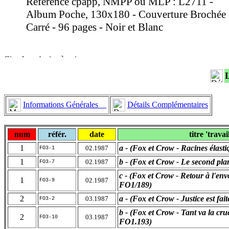
Référence cpapp, NMPP ou MLP : L2711 -
Album Poche, 130x180 - Couverture Brochée 
Carré - 96 pages - Noir et Blanc
Informations Générales
Détails Complémentaires
num
référ.
date
titre 'travai
1
a - (Fox et Crow - Racines élast
02.1987
FO3-1
1
b - (Fox et Crow - Le second pl
02.1987
FO3-7
c - (Fox et Crow - Retour à l'en
1
02.1987
FO3-9
FO1/189)
2
a - (Fox et Crow - Justice est fa
03.1987
FO3-2
b - (Fox et Crow - Tant va la cru
2
03.1987
FO3-10
FO1.193)