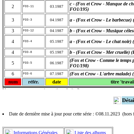
c - (Fox et Crow - Manque de c
2
03.1987
FO3-11
FO1/195)
3
a - (Fox et Crow - Le barbecue)
04.1987
FO3-3
3
b - (Fox et Crow - Musique céle
04.1987
FO3-12
4
a - (Fox et Crow - Le chat noir
05.1987
FO3-4
4
b - (Fox et Crow - Mer cruelle)
05.1987
FO3-8
(Fox et Crow - Comme le temps p
5
06.1987
FO3-5
FO1/198)
6
(Fox et Crow - L'arbre malade) 
07.1987
FO3-6
num
référ.
date
titre 'travai
Déta
Date de dernière mise à jour pour cette série : ©08.11.2023 (hors
Informations Générales
Liste des albums