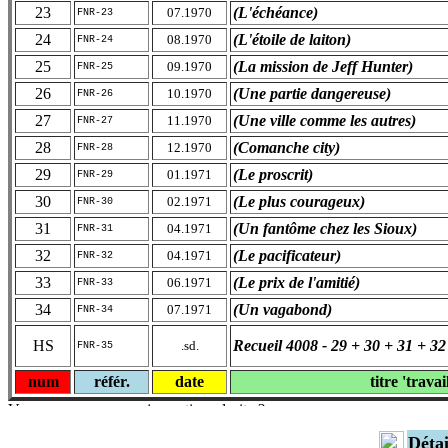
23
(L'échéance)
07.1970
FNR-23
24
(L'étoile de laiton)
08.1970
FNR-24
25
(La mission de Jeff Hunter)
09.1970
FNR-25
26
(Une partie dangereuse)
10.1970
FNR-26
27
(Une ville comme les autres)
11.1970
FNR-27
28
(Comanche city)
12.1970
FNR-28
29
(Le proscrit)
01.1971
FNR-29
30
(Le plus courageux)
02.1971
FNR-30
31
(Un fantôme chez les Sioux)
04.1971
FNR-31
32
(Le pacificateur)
04.1971
FNR-32
33
(Le prix de l'amitié)
06.1971
FNR-33
34
(Un vagabond)
07.1971
FNR-34
HS
Recueil 4008 - 29 + 30 + 31 + 32
.sd.
FNR-35
num
référ.
date
titre 'travai
Déta