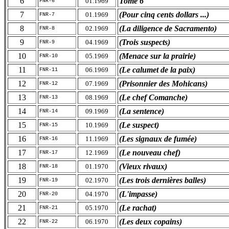
6
Tome 6
01.1969
FNR-6
7
(Pour cinq cents dollars ...)
01.1969
FNR-7
8
(La diligence de Sacramento)
02.1969
FNR-8
9
(Trois suspects)
04.1969
FNR-9
10
(Menace sur la prairie)
05.1969
FNR-10
11
(Le calumet de la paix)
06.1969
FNR-11
12
(Prisonnier des Mohicans)
07.1969
FNR-12
13
(Le chef Comanche)
08.1969
FNR-13
14
(La sentence)
09.1969
FNR-14
15
(Le suspect)
10.1969
FNR-15
16
(Les signaux de fumée)
11.1969
FNR-16
17
(Le nouveau chef)
12.1969
FNR-17
18
(Vieux rivaux)
01.1970
FNR-18
19
(Les trois dernières balles)
02.1970
FNR-19
20
(L'impasse)
04.1970
FNR-20
21
(Le rachat)
05.1970
FNR-21
22
(Les deux copains)
06.1970
FNR-22