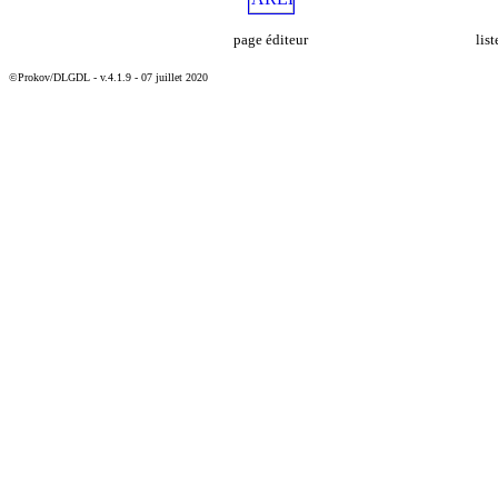
page éditeur
lis
©Prokov/DLGDL - v.4.1.9 - 07 juillet 2020