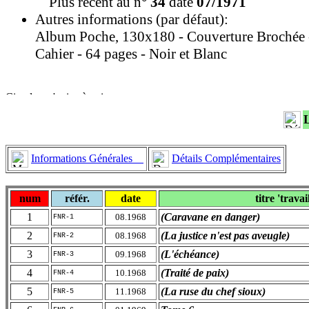
Plus récent au n°
34
daté
07/1971
Autres informations (par défaut):
Album Poche, 130x180 - Couverture Brochée 
Cahier - 64 pages - Noir et Blanc
Informations Générales
Détails Complémentaires
num
référ.
date
titre 'travai
1
(Caravane en danger)
08.1968
FNR-1
2
(La justice n'est pas aveugle)
08.1968
FNR-2
3
(L'échéance)
09.1968
FNR-3
4
(Traité de paix)
10.1968
FNR-4
5
(La ruse du chef sioux)
11.1968
FNR-5