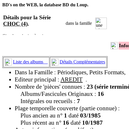
BD's on the WEB, la database BD du Loup.
Détails pour la Série
CHOC (4)
.
dans la famille
Info
Liste des albums
Détails Complémentaires
Dans la Famille : Périodiques, Petits Formats,
Editeur principal :
AREDIT
.
Nombre de 'pièces' connues :
23 (série termin
Albums/Fascicules Originaux :
16
Intégrales ou recueils :
7
Plage temporelle couverte (partie connue) :
Plus ancien au n°
1
daté
03/1985
Plus récent au n°
16
daté
10/1987