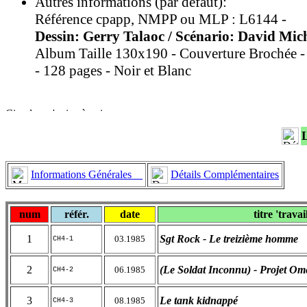
Autres informations (par défaut):
Référence cpapp, NMPP ou MLP : L6144 -
Dessin: Gerry Talaoc / Scénario: David Mich
Album Taille 130x190 - Couverture Brochée -
- 128 pages - Noir et Blanc
Informations Générales
Détails Complémentaires
num
référ.
date
titre 'travai
1
Sgt Rock - Le treizième homme
03.1985
CH4-1
2
(Le Soldat Inconnu) - Projet O
06.1985
CH4-2
3
Le tank kidnappé
08.1985
CH4-3