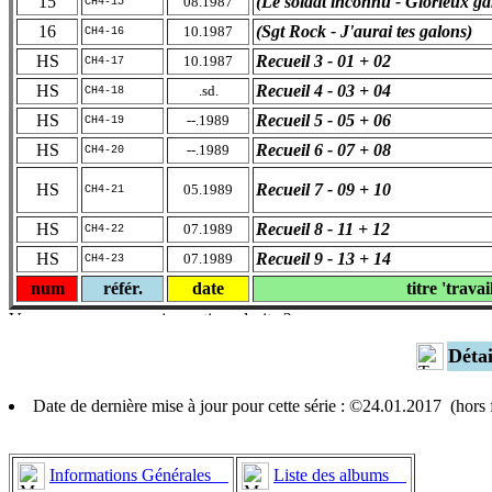
15
(Le soldat inconnu - Glorieux ga
08.1987
CH4-15
16
(Sgt Rock - J'aurai tes galons)
10.1987
CH4-16
HS
Recueil 3 - 01 + 02
10.1987
CH4-17
HS
Recueil 4 - 03 + 04
.sd.
CH4-18
HS
Recueil 5 - 05 + 06
--.1989
CH4-19
HS
Recueil 6 - 07 + 08
--.1989
CH4-20
HS
Recueil 7 - 09 + 10
05.1989
CH4-21
HS
Recueil 8 - 11 + 12
07.1989
CH4-22
HS
Recueil 9 - 13 + 14
07.1989
CH4-23
num
référ.
date
titre 'travai
Déta
Date de dernière mise à jour pour cette série : ©24.01.2017 (hor
Informations Générales
Liste des albums