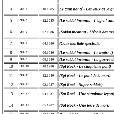
4
Le tank hanté - Les yeux de la g
10.1985
CH4-4
5
(Le soldat inconnu - L'agent san
12.1985
CH4-5
6
(Soldat inconnu - L'école des ass
02.1986
CH4-6
7
(Cour martiale spectrale)
04.1986
CH4-7
8
(Le soldat inconnu - Le traître !)
06.1986
CH4-8
9
(Le soldat inconnu - La guerre d
08.1986
CH4-9
10
(Sgt Rock - Le cinquième pont)
10.1986
CH4-10
11
(Sgt Rock - Le pont de la mort)
12.1986
CH4-11
12
(Sgt Rock - Super-soldats)
02.1987
CH4-12
13
(Sgt Rock - Une sanglante leçon
04.1987
CH4-13
14
(Sgt Rock - Une terre de mort)
05.1987
CH4-14