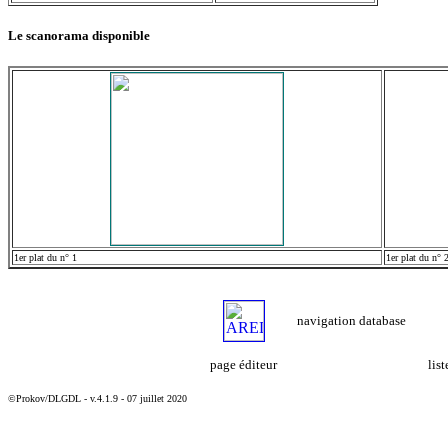
Le scanorama disponible
1er plat du n° 1
1er plat du n° 
navigation database
page éditeur
lis
©Prokov/DLGDL - v.4.1.9 - 07 juillet 2020