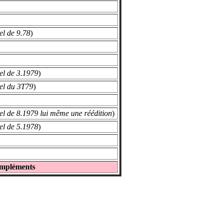
el de 9.78
)
el de 3.1979
)
el du 3T79
)
el de 8.1979 lui même une réédition
)
el de 5.1978
)
mpléments