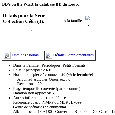
BD's on the WEB, la database BD du Loup.
Détails pour la Série
Collection Célia (3)
.
dans la famille
Liste des albums
Détails Complémentaires
Dans la Famille : Périodiques, Petits Formats,
Editeur principal :
AREDIT
.
Nombre de 'pièces' connues :
20 (série terminée)
Albums/Fascicules Originaux :
0
Rééditions :
20
Plage temporelle couverte (partie connue) :
Datation non applicable -
Autres informations (par défaut):
Référence cpapp, NMPP ou MLP : L7099 -
Genre de scénarios : Sentimental
Album Poche, 130x180 - Couverture Brochée - Dos Carré - 128