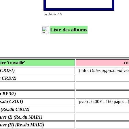
1er plat du n° 5
Liste des albums
itre 'travaillé'
co
u CRD/1)
(info:
Dates approximative
du CRD/2)
du BE3/2)
e..du C3O.1)
pvep : 6,00F - 160 pages - 
 (Re..du C3O/2)
uve (I) (Re..du MAI/1)
uve (II) (Re..du MAI/2)