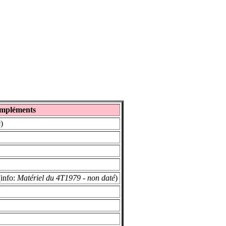
mpléments
s
)
(info:
Matériel du 4T1979 - non daté
)