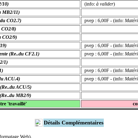
/10)
(info:
à valider
)
du MB2/11)
.du CO2.7)
pvep : 6,00F - (info:
Matéri
u CO2/8)
u CO2/9)
/19)
pvep : 6,00F - (info:
Matéri
ente (Re..du CF2.1)
pvep : 6,00F - (info:
Matéri
2/1)
1)
pvep : 6,00F - (info:
Matéri
.du ACU.4)
pvep : 6,00F - (info:
Matéri
 (Re..du ACU/5)
 (Re..du MB2/9)
itre 'travaillé'
co
Détails Complémentaires
s formatage Web).