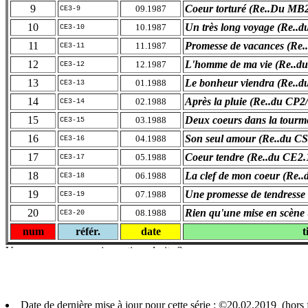
9
Coeur torturé (Re..Du MB2
09.1987
CE3-9
10
Un très long voyage (Re..
10.1987
CE3-10
11
Promesse de vacances (Re.
11.1987
CE3-11
12
L'homme de ma vie (Re..d
12.1987
CE3-12
13
Le bonheur viendra (Re..d
01.1988
CE3-13
14
Après la pluie (Re..du CP2
02.1988
CE3-14
15
Deux coeurs dans la tourm
03.1988
CE3-15
16
Son seul amour (Re..du CS
04.1988
CE3-16
17
Coeur tendre (Re..du CE2.
05.1988
CE3-17
18
La clef de mon coeur (Re.
06.1988
CE3-18
19
Une promesse de tendresse
07.1988
CE3-19
20
Rien qu'une mise en scène
08.1988
CE3-20
num
référ.
date
t
Date de dernière mise à jour pour cette série : ©20.02.2019 (hor