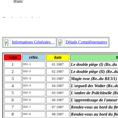
Blanc
Informations Générales
Détails Complémentaires
num
référ.
date
t
1
Le double piège (I) (Re..d
01.1987
CE3-1
2
Le double piège (II) (Re..
02.1987
CE3-2
3
Magie rose (Re..du BE3/1)
03.1987
CE3-3
4
L'orgueil des Walter (Re..
04.1987
CE3-4
5
L'ombre de Polichinelle (R
05.1987
CE3-5
6
L'apprentissage de l'amour
06.1987
CE3-6
7
Rendez-vous au bord du fle
07.1987
CE3-7
8
Rendez-vous au bord du fle
08.1987
CE3-8