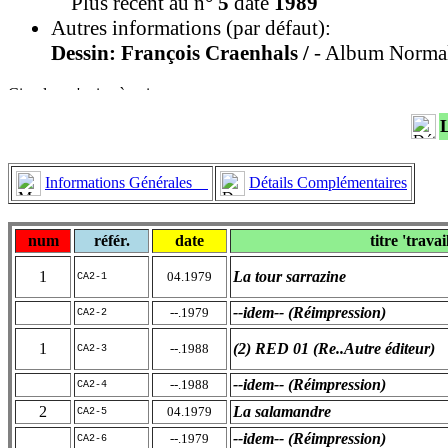
Plus récent au n°
5
daté
1989
Autres informations (par défaut):
Dessin: François Craenhals /
- Album Normal,
Informations Générales
Détails Complémentaires
num
référ.
date
titre 'travai
1
La tour sarrazine
04.1979
CA2-1
--idem-- (Réimpression)
--.1979
CA2-2
1
(2) RED 01 (Re..Autre éditeur)
--.1988
CA2-3
--idem-- (Réimpression)
--.1988
CA2-4
2
La salamandre
04.1979
CA2-5
--idem-- (Réimpression)
--.1979
CA2-6