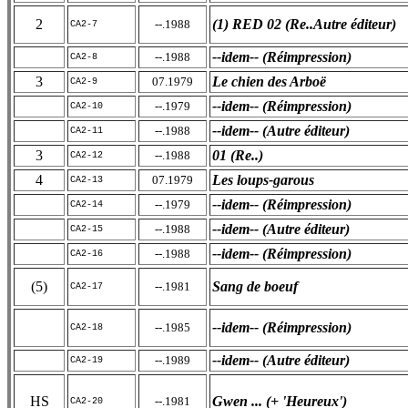
2
(1) RED 02 (Re..Autre éditeur)
--.1988
CA2-7
--idem-- (Réimpression)
--.1988
CA2-8
3
Le chien des Arboë
07.1979
CA2-9
--idem-- (Réimpression)
--.1979
CA2-10
--idem-- (Autre éditeur)
--.1988
CA2-11
3
01 (Re..)
--.1988
CA2-12
4
Les loups-garous
07.1979
CA2-13
--idem-- (Réimpression)
--.1979
CA2-14
--idem-- (Autre éditeur)
--.1988
CA2-15
--idem-- (Réimpression)
--.1988
CA2-16
(5)
Sang de boeuf
--.1981
CA2-17
--idem-- (Réimpression)
--.1985
CA2-18
--idem-- (Autre éditeur)
--.1989
CA2-19
HS
Gwen ... (+ 'Heureux')
--.1981
CA2-20