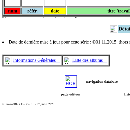
num
référ.
date
titre 'travai
Déta
Date de dernière mise à jour pour cette série : ©01.11.2015 (hors
Informations Générales
Liste des albums
navigation database
page éditeur
lis
©Prokov/DLGDL - v.4.1.9 - 07 juillet 2020