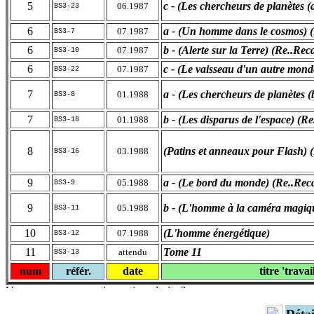
5
c - (Les chercheurs de planètes 
06.1987
BS3-23
6
a - (Un homme dans le cosmos) 
07.1987
BS3-7
6
b - (Alerte sur la Terre) (Re..Re
07.1987
BS3-10
6
c - (Le vaisseau d'un autre mon
07.1987
BS3-22
7
a - (Les chercheurs de planètes 
01.1988
BS3-8
7
b - (Les disparus de l'espace) (R
01.1988
BS3-18
8
(Patins et anneaux pour Flash) 
03.1988
BS3-16
9
a - (Le bord du monde) (Re..Rec
05.1988
BS3-9
9
b - (L'homme à la caméra magiq
05.1988
BS3-11
10
(L'homme énergétique)
07.1988
BS3-12
11
Tome 11
attendu
BS3-13
num
référ.
date
titre 'travai
Déta