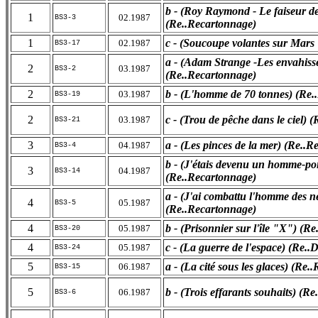
b - (Roy Raymond - Le faiseur de
1
02.1987
BS3-3
(Re..Recartonnage)
1
c - (Soucoupe volantes sur Mars
02.1987
BS3-17
a - (Adam Strange -Les envahisse
2
03.1987
BS3-2
(Re..Recartonnage)
2
b - (L'homme de 70 tonnes) (Re.
03.1987
BS3-19
2
c - (Trou de pêche dans le ciel) 
03.1987
BS3-21
3
a - (Les pinces de la mer) (Re..
04.1987
BS3-4
b - (J'étais devenu un homme-po
3
04.1987
BS3-14
(Re..Recartonnage)
a - (J'ai combattu l'homme des n
4
05.1987
BS3-5
(Re..Recartonnage)
4
b - (Prisonnier sur l'île "X") (R
05.1987
BS3-20
4
c - (La guerre de l'espace) (Re.
05.1987
BS3-24
5
a - (La cité sous les glaces) (Re
06.1987
BS3-15
5
b - (Trois effarants souhaits) (R
06.1987
BS3-6