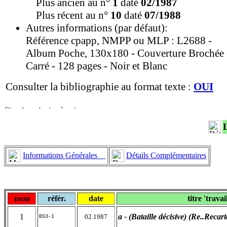
Plus ancien au n°
1
daté
02/1987
Plus récent au n°
10
daté
07/1988
Autres informations (par défaut):
Référence cpapp, NMPP ou MLP : L2688 -
Album Poche, 130x180 - Couverture Brochée 
Carré - 128 pages - Noir et Blanc
Consulter la bibliographie au format texte :
OUI
Informations Générales
Détails Complémentaires
num
référ.
date
titre 'travai
1
a - (Bataille décisive) (Re..Reca
02.1987
BS3-1