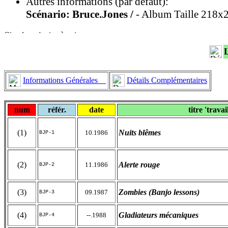
Autres informations (par défaut):
Scénario: Bruce.Jones /
- Album Taille 218x2
Informations Générales
Détails Complémentaires
num
référ.
date
titre 'travai
(1)
Nuits blêmes
10.1986
BJP-1
(2)
Alerte rouge
11.1986
BJP-2
(3)
Zombies (Banjo lessons)
09.1987
BJP-3
(4)
Gladiateurs mécaniques
--.1988
BJP-4