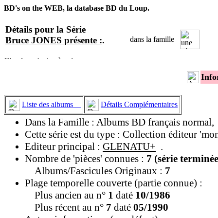
BD's on the WEB, la database BD du Loup.
Détails pour la Série
Bruce JONES présente :
.
dans la famille
Info
Liste des albums
Détails Complémentaires
Dans la Famille : Albums BD français normal,
Cette série est du type : Collection éditeur 'mo
Editeur principal :
GLENATU+
.
Nombre de 'pièces' connues :
7 (série terminée
Albums/Fascicules Originaux :
7
Plage temporelle couverte (partie connue) :
Plus ancien au n°
1
daté
10/1986
Plus récent au n°
7
daté
05/1990