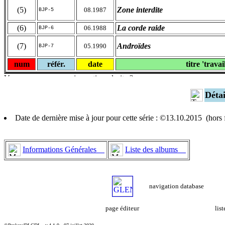
(5)
Zone interdite
08.1987
BJP-5
(6)
La corde raide
06.1988
BJP-6
(7)
Androïdes
05.1990
BJP-7
num
référ.
date
titre 'travai
Déta
Date de dernière mise à jour pour cette série : ©13.10.2015 (hor
Informations Générales
Liste des albums
navigation database
page éditeur
lis