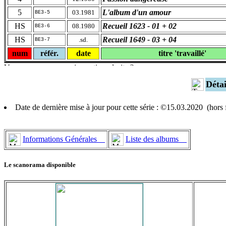
5
L'album d'un amour
03.1981
BE3-5
HS
Recueil 1623 - 01 + 02
08.1980
BE3-6
HS
Recueil 1649 - 03 + 04
.sd.
BE3-7
num
référ.
date
titre 'travaillé'
Déta
Date de dernière mise à jour pour cette série : ©15.03.2020 (hor
Informations Générales
Liste des albums
Le scanorama disponible