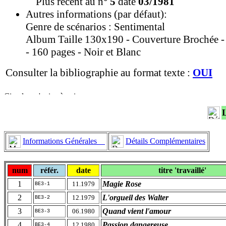
Plus récent au n°
5
daté
03/1981
Autres informations (par défaut):
Genre de scénarios : Sentimental
Album Taille 130x190 - Couverture Brochée -
- 160 pages - Noir et Blanc
Consulter la bibliographie au format texte :
OUI
Informations Générales
Détails Complémentaires
num
référ.
date
titre 'travaillé'
1
Magie Rose
11.1979
BE3-1
2
L'orgueil des Walter
12.1979
BE3-2
3
Quand vient l'amour
06.1980
BE3-3
4
Passion dangereuse
12.1980
BE3-4