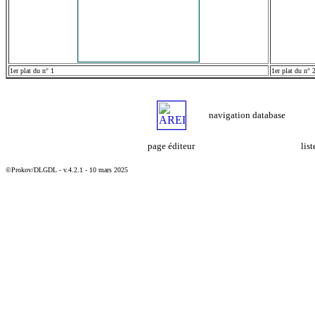
1er plat du n° 1
1er plat du n° 
navigation database
page éditeur
lis
©Prokov/DLGDL - v.4.2.1 - 10 mars 2025