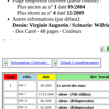
Plage temporelle couverte (partie connue) :
Plus ancien au n°
1
daté
09/2004
Plus récent au n°
4
daté
12/2009
Autres informations (par défaut):
Dessin: Virginie Augustin / Scénario: Wilfr
- Dos Carré - 48 pages - Couleurs
Informations Générales
Détails Complémentaires
num
référ.
date
titre 'travai
1
Le secret des eaux
09.2004
AUR-1
--idem-- (Nlle édition)
15.03.2006
AUR-7
--idem-- (Réimpression)
06.2006
AUR-12
--idem-- (Réimpression)
02.2009
AUR-11