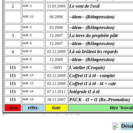
2
Le vent de l'exil
15.03.2006
AUR-2
--idem-- (Réimpression)
06.2006
AUR-13
--idem-- (Réimpression)
03.2006
AUR-3
3
La terre du prophète pâle
12.2007
AUR-5
--idem-- (Réimpression)
12.2007
AUR-6
4
Là où brûlent les regards
02.12.2009
AUR-8
--idem-- (Réimpression)
12.2009
AUR-9
HS
L'atelier (Croquis)
--.2005
AUR-4
HS
Coffret t1 à t4 - complet
02.12.2009
AUR-14
HS
Coffret t1 à t4 - t4 + cale
02.12.2009
AUR-15
HS
Intégrale t1 à t4
07.11.2012
AUR-10
HS
PACK - t3 + t1 (Re..Promotion)
28.11.2007
AUR-16
num
référ.
date
titre 'travai
Déta