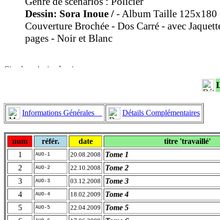
Genre de scénarios : Policier
Dessin: Sora Inoue /
- Album Taille 125x180 
Couverture Brochée - Dos Carré - avec Jaquett
pages - Noir et Blanc
Informations Générales
Détails Complémentaires
num
référ.
date
titre 'travaillé'
1
Tome 1
20.08.2008
AUO-1
2
Tome 2
22.10.2008
AUO-2
3
Tome 3
03.12.2008
AUO-3
4
Tome 4
18.02.2009
AUO-4
5
Tome 5
22.04.2009
AUO-5