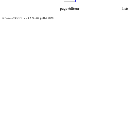
page éditeur
lis
©Prokov/DLGDL - v.4.1.9 - 07 juillet 2020