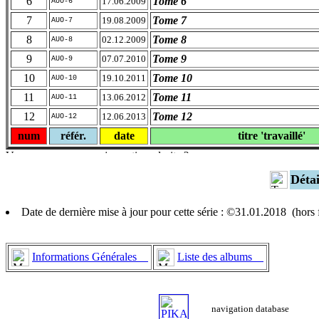
6
Tome 6
17.06.2009
AUO-6
7
Tome 7
19.08.2009
AUO-7
8
Tome 8
02.12.2009
AUO-8
9
Tome 9
07.07.2010
AUO-9
10
Tome 10
19.10.2011
AUO-10
11
Tome 11
13.06.2012
AUO-11
12
Tome 12
12.06.2013
AUO-12
num
référ.
date
titre 'travaillé'
Déta
Date de dernière mise à jour pour cette série : ©31.01.2018 (hor
Informations Générales
Liste des albums
navigation database