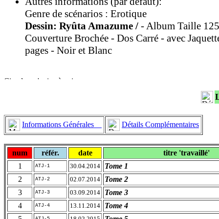
Autres informations (par défaut):
Genre de scénarios : Erotique
Dessin: Ryûta Amazume /
- Album Taille 12
Couverture Brochée - Dos Carré - avec Jaquett
pages - Noir et Blanc
Informations Générales
Détails Complémentaires
num
référ.
date
titre 'travaillé'
1
Tome 1
30.04.2014
ATJ-1
2
Tome 2
02.07.2014
ATJ-2
3
Tome 3
03.09.2014
ATJ-3
4
Tome 4
13.11.2014
ATJ-4
5
Tome 5
18.02.2015
ATJ-5