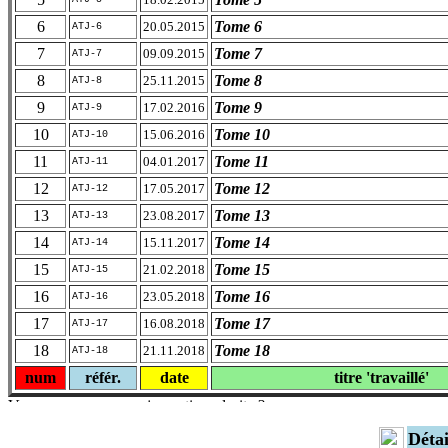
6
Tome 6
20.05.2015
ATJ-6
7
Tome 7
09.09.2015
ATJ-7
8
Tome 8
25.11.2015
ATJ-8
9
Tome 9
17.02.2016
ATJ-9
10
Tome 10
15.06.2016
ATJ-10
11
Tome 11
04.01.2017
ATJ-11
12
Tome 12
17.05.2017
ATJ-12
13
Tome 13
23.08.2017
ATJ-13
14
Tome 14
15.11.2017
ATJ-14
15
Tome 15
21.02.2018
ATJ-15
16
Tome 16
23.05.2018
ATJ-16
17
Tome 17
16.08.2018
ATJ-17
18
Tome 18
21.11.2018
ATJ-18
num
référ.
date
titre 'travaillé'
Déta