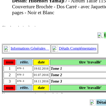
Dessin: Hidenori Yamaji /
- Album Taille 11
Couverture Brochée - Dos Carré - avec Jaquett
pages - Noir et Blanc
Informations Générales
Détails Complémentaires
num
référ.
date
titre 'travaillé'
1
Tome 1
19.02.2016
AT0-1
2
Tome 2
01.07.2016
AT0-2
3
Tome 3
18.11.2016
AT0-3
num
référ.
date
titre 'travaillé'
Déta