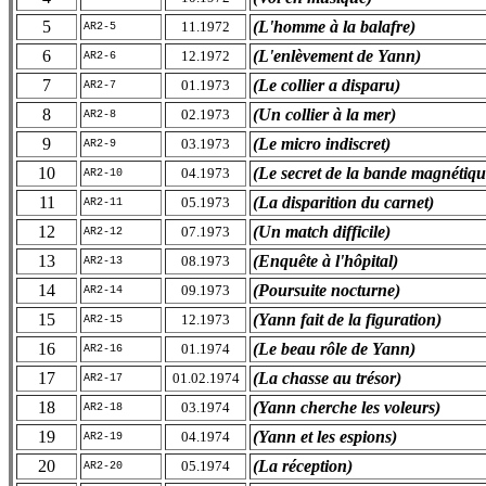
5
(L'homme à la balafre)
11.1972
AR2-5
6
(L'enlèvement de Yann)
12.1972
AR2-6
7
(Le collier a disparu)
01.1973
AR2-7
8
(Un collier à la mer)
02.1973
AR2-8
9
(Le micro indiscret)
03.1973
AR2-9
10
(Le secret de la bande magnétiqu
04.1973
AR2-10
11
(La disparition du carnet)
05.1973
AR2-11
12
(Un match difficile)
07.1973
AR2-12
13
(Enquête à l'hôpital)
08.1973
AR2-13
14
(Poursuite nocturne)
09.1973
AR2-14
15
(Yann fait de la figuration)
12.1973
AR2-15
16
(Le beau rôle de Yann)
01.1974
AR2-16
17
(La chasse au trésor)
01.02.1974
AR2-17
18
(Yann cherche les voleurs)
03.1974
AR2-18
19
(Yann et les espions)
04.1974
AR2-19
20
(La réception)
05.1974
AR2-20