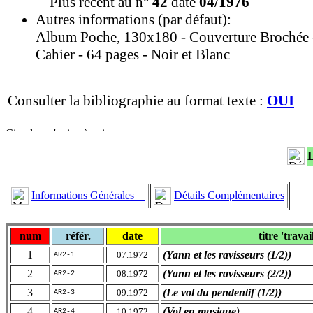
Plus récent au n°
42
daté
04/1976
Autres informations (par défaut):
Album Poche, 130x180 - Couverture Brochée 
Cahier - 64 pages - Noir et Blanc
Consulter la bibliographie au format texte :
OUI
Informations Générales
Détails Complémentaires
num
référ.
date
titre 'travai
1
(Yann et les ravisseurs (1/2))
07.1972
AR2-1
2
(Yann et les ravisseurs (2/2))
08.1972
AR2-2
3
(Le vol du pendentif (1/2))
09.1972
AR2-3
4
(Vol en musique)
10.1972
AR2-4