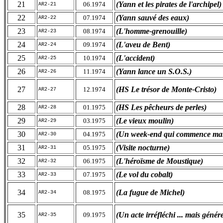
21
(Yann et les pirates de l'archipel)
06.1974
AR2-21
22
(Yann sauvé des eaux)
07.1974
AR2-22
23
(L'homme-grenouille)
08.1974
AR2-23
24
(L'aveu de Bent)
09.1974
AR2-24
25
(L'accident)
10.1974
AR2-25
26
(Yann lance un S.O.S.)
11.1974
AR2-26
27
(HS Le trésor de Monte-Cristo)
12.1974
AR2-27
28
(HS Les pêcheurs de perles)
01.1975
AR2-28
29
(Le vieux moulin)
03.1975
AR2-29
30
(Un week-end qui commence ma
04.1975
AR2-30
31
(Visite nocturne)
05.1975
AR2-31
32
(L'héroïsme de Moustique)
06.1975
AR2-32
33
(Le vol du cobalt)
07.1975
AR2-33
34
(La fugue de Michel)
08.1975
AR2-34
35
(Un acte irréfléchi ... mais génér
09.1975
AR2-35