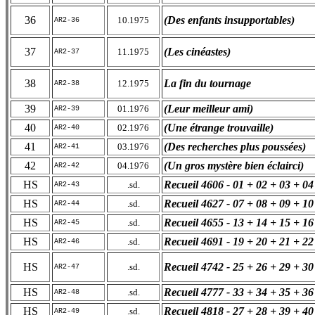
36
(Des enfants insupportables)
10.1975
AR2-36
37
(Les cinéastes)
11.1975
AR2-37
38
La fin du tournage
12.1975
AR2-38
39
(Leur meilleur ami)
01.1976
AR2-39
40
(Une étrange trouvaille)
02.1976
AR2-40
41
(Des recherches plus poussées)
03.1976
AR2-41
42
(Un gros mystère bien éclairci)
04.1976
AR2-42
HS
Recueil 4606 - 01 + 02 + 03 + 04
.sd.
AR2-43
HS
Recueil 4627 - 07 + 08 + 09 + 10
.sd.
AR2-44
HS
Recueil 4655 - 13 + 14 + 15 + 16
.sd.
AR2-45
HS
Recueil 4691 - 19 + 20 + 21 + 22
.sd.
AR2-46
HS
Recueil 4742 - 25 + 26 + 29 + 30
.sd.
AR2-47
HS
Recueil 4777 - 33 + 34 + 35 + 36
.sd.
AR2-48
HS
Recueil 4818 - 27 + 28 + 39 + 40
.sd.
AR2-49