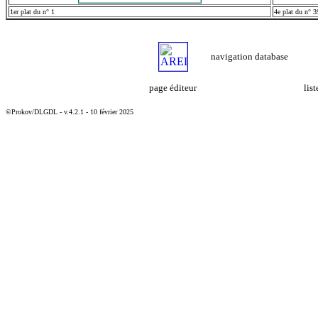
1er plat du n° 1
4e plat du n° 3
navigation database
page éditeur
lis
©Prokov/DLGDL - v.4.2.1 - 10 février 2025