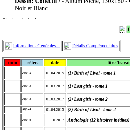
Dessin: Collectif /
- Album Poche, 130x180 - C
Noir et Blanc
Informations Générales
Détails Complémentaires
num
référ.
date
titre 'travai
(1) Birth of Livai - tome 1
01.04.2015
AQ9-1
(1) Lost girls - tome 1
01.03.2017
AQ9-2
(2) Lost girls - tome 2
01.03.2017
AQ9-3
(2) Birth of Livai - tome 2
01.04.2015
AQ9-4
Anthologie (12 histoires inédites)
11.10.2017
AQ9-5