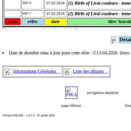
(1) Birth of Livaï couleurs - tome
07.02.2018
AQ9-6
(2) Birth of Livaï couleurs - tome
07.02.2018
AQ9-7
num
référ.
date
titre 'travai
Déta
Date de dernière mise à jour pour cette série : ©13.04.2020 (hor
Informations Générales
Liste des albums
navigation database
page éditeur
lis
©Prokov/DLGDL - v.4.1.9 - 07 juillet 2020