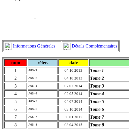
Informations Générales
Détails Complémentaires
num
référ.
date
1
Tome 1
04.10.2013
A6S-1
2
Tome 2
04.10.2013
A6S-2
3
Tome 3
07.02.2014
A6S-3
4
Tome 4
02.05.2014
A6S-4
5
Tome 5
04.07.2014
A6S-5
6
Tome 6
03.10.2014
A6S-6
7
Tome 7
30.01.2015
A6S-7
8
Tome 8
03.04.2015
A6S-8