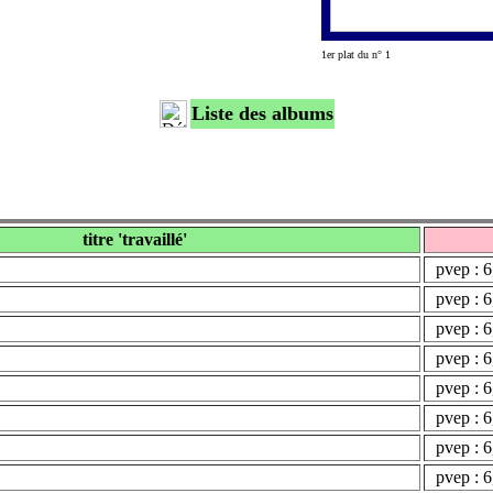
1er plat du n° 1
Liste des albums
titre 'travaillé'
pvep : 6
pvep : 6
pvep : 6
pvep : 6
pvep : 6
pvep : 6
pvep : 6
pvep : 6