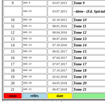
9
Tome 9
03.07.2015
A6S-9
--idem-- (Ed. Spécial
03.07.2015
A6S-22
10
Tome 10
02.10.2015
A6S-10
11
Tome 11
08.01.2016
A6S-11
12
Tome 12
08.04.2016
A6S-12
13
Tome 13
06.07.2016
A6S-13
14
Tome 14
07.10.2016
A6S-14
15
Tome 15
06.01.2017
A6S-15
16
Tome 16
07.04.2017
A6S-16
17
Tome 17
07.07.2017
A6S-17
18
Tome 18
27.10.2017
A6S-18
19
Tome 19
02.02.2018
A6S-19
20
Tome 20
04.05.2018
A6S-20
21
Tome 21
06.07.2018
A6S-21
num
référ.
date