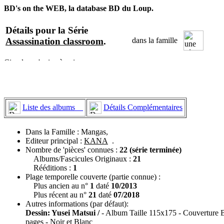
BD's on the WEB, la database BD du Loup.
Détails pour la Série
Assassination classroom
.
dans la famille
Liste des albums
Détails Complémentaires
Dans la Famille : Mangas,
Editeur principal :
KANA
.
Nombre de 'pièces' connues :
22 (série terminée)
Albums/Fascicules Originaux :
21
Rééditions :
1
Plage temporelle couverte (partie connue) :
Plus ancien au n°
1
daté
10/2013
Plus récent au n°
21
daté
07/2018
Autres informations (par défaut):
Dessin: Yusei Matsui /
- Album Taille 115x175 - Couverture B
pages - Noir et Blanc