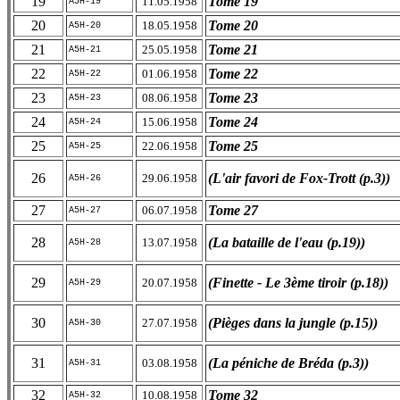
19
Tome 19
11.05.1958
A5H-19
20
Tome 20
18.05.1958
A5H-20
21
Tome 21
25.05.1958
A5H-21
22
Tome 22
01.06.1958
A5H-22
23
Tome 23
08.06.1958
A5H-23
24
Tome 24
15.06.1958
A5H-24
25
Tome 25
22.06.1958
A5H-25
26
(L'air favori de Fox-Trott (p.3))
29.06.1958
A5H-26
27
Tome 27
06.07.1958
A5H-27
28
(La bataille de l'eau (p.19))
13.07.1958
A5H-28
29
(Finette - Le 3ème tiroir (p.18))
20.07.1958
A5H-29
30
(Pièges dans la jungle (p.15))
27.07.1958
A5H-30
31
(La péniche de Bréda (p.3))
03.08.1958
A5H-31
32
Tome 32
10.08.1958
A5H-32