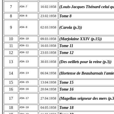
7
(Louis-Jacques Thénard celui qui
16.02.1958
A5H-7
8
Tome 8
23.02.1958
A5H-8
9
(Carola (p.3))
02.03.1958
A5H-9
10
(Marjolaine XXIV (p.15))
09.03.1958
A5H-10
11
Tome 11
16.03.1958
A5H-11
12
Tome 12
23.03.1958
A5H-12
13
(Des oeillets pour la reine (p.3))
30.03.1958
A5H-13
14
(Hortense de Beauharnais l'amie 
06.04.1958
A5H-14
15
Tome 15
13.04.1958
A5H-15
16
Tome 16
20.04.1958
A5H-16
17
(Magellan seigneur des mers (p.3
27.04.1958
A5H-17
18
Tome 18
04.05.1958
A5H-18