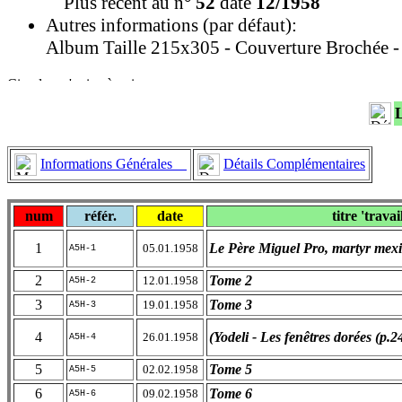
Plus récent au n°
52
daté
12/1958
Autres informations (par défaut):
Album Taille 215x305 - Couverture Brochée -
Informations Générales
Détails Complémentaires
num
référ.
date
titre 'travai
1
Le Père Miguel Pro, martyr mex
05.01.1958
A5H-1
2
Tome 2
12.01.1958
A5H-2
3
Tome 3
19.01.1958
A5H-3
4
(Yodeli - Les fenêtres dorées (p.2
26.01.1958
A5H-4
5
Tome 5
02.02.1958
A5H-5
6
Tome 6
09.02.1958
A5H-6