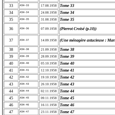
33
Tome 33
17.08.1958
A5H-33
34
Tome 34
24.08.1958
A5H-34
35
Tome 35
31.08.1958
A5H-35
36
(Pierrot Croisé (p.10))
07.09.1958
A5H-36
37
(Une ménagère astucieuse : Mari
14.09.1958
A5H-37
38
Tome 38
21.09.1958
A5H-38
39
Tome 39
28.09.1958
A5H-39
40
Tome 40
05.10.1958
A5H-40
41
Tome 41
12.10.1958
A5H-41
42
Tome 42
19.10.1958
A5H-42
43
Tome 43
26.10.1958
A5H-43
44
Tome 44
02.11.1958
A5H-44
45
Tome 45
09.11.1958
A5H-45
46
Tome 46
16.11.1958
A5H-46
47
Tome 47
23.11.1958
A5H-47