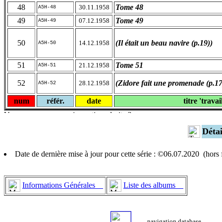
48
Tome 48
30.11.1958
A5H-48
49
Tome 49
07.12.1958
A5H-49
50
(Il était un beau navire (p.19))
14.12.1958
A5H-50
51
Tome 51
21.12.1958
A5H-51
52
(Zidore fait une promenade (p.17
28.12.1958
A5H-52
num
référ.
date
titre 'travai
Déta
Date de dernière mise à jour pour cette série : ©06.07.2020 (hor
Informations Générales
Liste des albums
navigation database