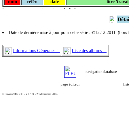
num
référ.
date
titre 'travai
Déta
Date de dernière mise à jour pour cette série : ©12.12.2011 (hors
Informations Générales
Liste des albums
navigation database
page éditeur
lis
©Prokov/DLGDL - v.4.1.9 - 23 décembre 2024