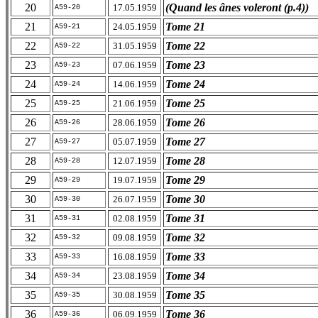
20
(Quand les ânes voleront (p.4))
17.05.1959
A59-20
21
Tome 21
24.05.1959
A59-21
22
Tome 22
31.05.1959
A59-22
23
Tome 23
07.06.1959
A59-23
24
Tome 24
14.06.1959
A59-24
25
Tome 25
21.06.1959
A59-25
26
Tome 26
28.06.1959
A59-26
27
Tome 27
05.07.1959
A59-27
28
Tome 28
12.07.1959
A59-28
29
Tome 29
19.07.1959
A59-29
30
Tome 30
26.07.1959
A59-30
31
Tome 31
02.08.1959
A59-31
32
Tome 32
09.08.1959
A59-32
33
Tome 33
16.08.1959
A59-33
34
Tome 34
23.08.1959
A59-34
35
Tome 35
30.08.1959
A59-35
36
Tome 36
06.09.1959
A59-36