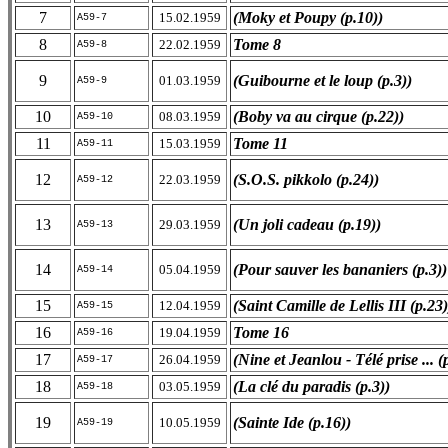
7
(Moky et Poupy (p.10))
15.02.1959
A59-7
8
Tome 8
22.02.1959
A59-8
9
(Guibourne et le loup (p.3))
01.03.1959
A59-9
10
(Boby va au cirque (p.22))
08.03.1959
A59-10
11
Tome 11
15.03.1959
A59-11
12
(S.O.S. pikkolo (p.24))
22.03.1959
A59-12
13
(Un joli cadeau (p.19))
29.03.1959
A59-13
14
(Pour sauver les bananiers (p.3))
05.04.1959
A59-14
15
(Saint Camille de Lellis III (p.23)
12.04.1959
A59-15
16
Tome 16
19.04.1959
A59-16
17
(Nine et Jeanlou - Télé prise ... (
26.04.1959
A59-17
18
(La clé du paradis (p.3))
03.05.1959
A59-18
19
(Sainte Ide (p.16))
10.05.1959
A59-19