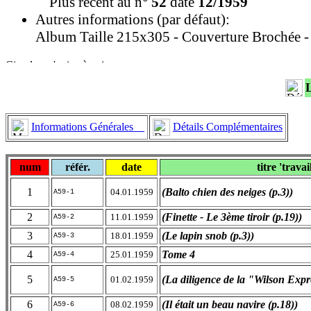
Plus récent au n°
52
daté
12/1959
Autres informations (par défaut):
Album Taille 215x305 - Couverture Brochée -
Informations Générales
Détails Complémentaires
num
référ.
date
titre 'travai
1
(Balto chien des neiges (p.3))
04.01.1959
A59-1
2
(Finette - Le 3ème tiroir (p.19))
11.01.1959
A59-2
3
(Le lapin snob (p.3))
18.01.1959
A59-3
4
Tome 4
25.01.1959
A59-4
5
(La diligence de la "Wilson Expr
01.02.1959
A59-5
6
(Il était un beau navire (p.18))
08.02.1959
A59-6