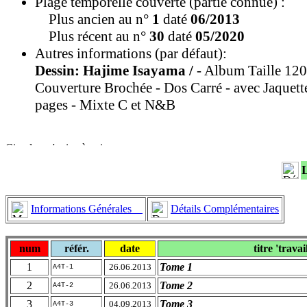
Plage temporelle couverte (partie connue) :
Plus ancien au n°
1
daté
06/2013
Plus récent au n°
30
daté
05/2020
Autres informations (par défaut):
Dessin: Hajime Isayama /
- Album Taille 12
Couverture Brochée - Dos Carré - avec Jaquett
pages - Mixte C et N&B
Informations Générales
Détails Complémentaires
num
référ.
date
titre 'travai
1
Tome 1
26.06.2013
A4T-1
2
Tome 2
26.06.2013
A4T-2
3
Tome 3
04.09.2013
A4T-3