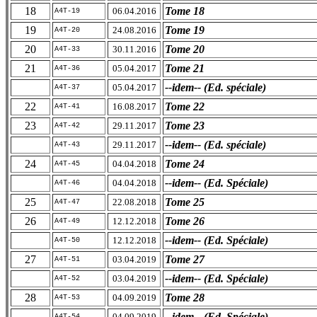
18
Tome 18
06.04.2016
A4T-19
19
Tome 19
24.08.2016
A4T-20
20
Tome 20
30.11.2016
A4T-33
21
Tome 21
05.04.2017
A4T-36
--idem-- (Ed. spéciale)
05.04.2017
A4T-37
22
Tome 22
16.08.2017
A4T-41
23
Tome 23
29.11.2017
A4T-42
--idem-- (Ed. spéciale)
29.11.2017
A4T-43
24
Tome 24
04.04.2018
A4T-45
--idem-- (Ed. Spéciale)
04.04.2018
A4T-46
25
Tome 25
22.08.2018
A4T-47
26
Tome 26
12.12.2018
A4T-49
--idem-- (Ed. Spéciale)
12.12.2018
A4T-50
27
Tome 27
03.04.2019
A4T-51
--idem-- (Ed. Spéciale)
03.04.2019
A4T-52
28
Tome 28
04.09.2019
A4T-53
--idem-- (Ed. Spéciale)
04.09.2019
A4T-54