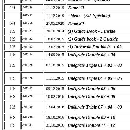
29
Tome 29
11.12.2019
A4T-56
--idem-- (Ed. Spéciale)
11.12.2019
A4T-57
30
Tome 30
27.05.2020
A4T-58
HS
(1) Guide Book - 1 inside
29.10.2014
A4T-21
HS
(2) Guide book - 2 Outside
18.02.2015
A4T-22
HS
(1) Intégrale Double 01 + 02
13.07.2015
A4T-23
HS
Intégrale Double 03 + 04
14.09.2015
A4T-24
HS
Intégrale Triple 01 + 02 + 03
07.10.2015
A4T-25
HS
Intégrale Triple 04 + 05 + 06
11.11.2015
A4T-26
HS
Intégrale Double 05 + 06
09.12.2015
A4T-27
HS
Intégrale Double 07 + 08
10.02.2016
A4T-28
HS
Intégrale Triple 07 + 08 + 09
13.04.2016
A4T-29
HS
Intégrale Double 09 + 10
18.10.2016
A4T-30
HS
Intégrale Double 11 + 12
31.10.2016
A4T-31