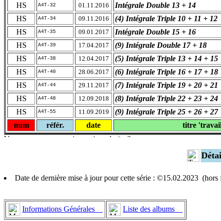
HS
Intégrale Double 13 + 14
01.11.2016
A4T-32
HS
(4) Intégrale Triple 10 + 11 + 12
09.11.2016
A4T-34
HS
Intégrale Double 15 + 16
09.01.2017
A4T-35
HS
(9) Intégrale Double 17 + 18
17.04.2017
A4T-39
HS
(5) Intégrale Triple 13 + 14 + 15
12.04.2017
A4T-38
HS
(6) Intégrale Triple 16 + 17 + 18
28.06.2017
A4T-40
HS
(7) Intégrale Triple 19 + 20 + 21
29.11.2017
A4T-44
HS
(8) Intégrale Triple 22 + 23 + 24
12.09.2018
A4T-48
HS
(9) Intégrale Triple 25 + 26 + 27
11.09.2019
A4T-55
num
référ.
date
titre 'travai
Déta
Date de dernière mise à jour pour cette série : ©15.02.2023 (hor
Informations Générales
Liste des albums