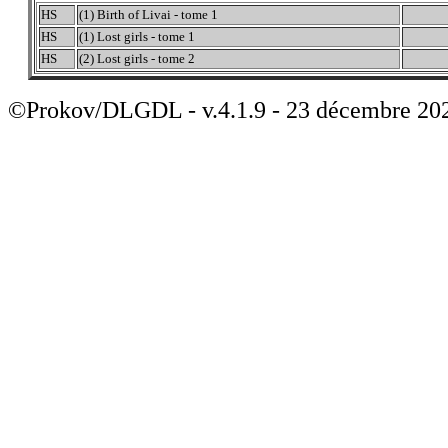
HS
(1) Birth of Livai - tome 1
HS
(1) Lost girls - tome 1
HS
(2) Lost girls - tome 2
©Prokov/DLGDL - v.4.1.9 - 23 décembre 20