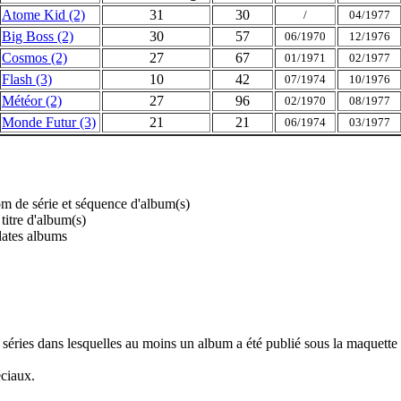
Atome Kid (2)
31
30
/
04/1977
Big Boss (2)
30
57
06/1970
12/1976
Cosmos (2)
27
67
01/1971
02/1977
Flash (3)
10
42
07/1974
10/1976
Météor (2)
27
96
02/1970
08/1977
Monde Futur (3)
21
21
06/1974
03/1977
m de série et séquence d'album(s)
 titre d'album(s)
dates albums
 séries dans lesquelles au moins un album a été publié sous la maquette 
éciaux.