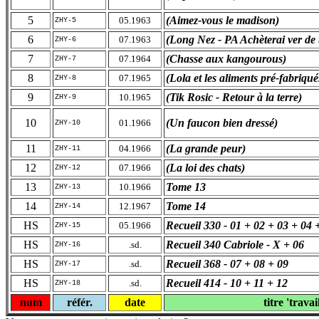
5
(Aimez-vous le madison)
05.1963
ZHY-5
6
(Long Nez - PA Achèterai ver de 
07.1963
ZHY-6
7
(Chasse aux kangourous)
07.1964
ZHY-7
8
(Lola et les aliments pré-fabriqué
07.1965
ZHY-8
9
(Tik Rosic - Retour à la terre)
10.1965
ZHY-9
10
(Un faucon bien dressé)
01.1966
ZHY-10
11
(La grande peur)
04.1966
ZHY-11
12
(La loi des chats)
07.1966
ZHY-12
13
Tome 13
10.1966
ZHY-13
14
Tome 14
12.1967
ZHY-14
HS
Recueil 330 - 01 + 02 + 03 + 04 
05.1966
ZHY-15
HS
Recueil 340 Cabriole - X + 06
.sd.
ZHY-16
HS
Recueil 368 - 07 + 08 + 09
.sd.
ZHY-17
HS
Recueil 414 - 10 + 11 + 12
.sd.
ZHY-18
num
référ.
date
titre 'travai