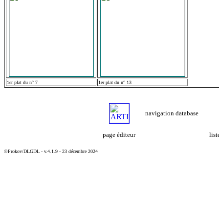
1er plat du n° 7
1er plat du n° 13
navigation database
page éditeur
lis
©Prokov/DLGDL - v.4.1.9 - 23 décembre 2024