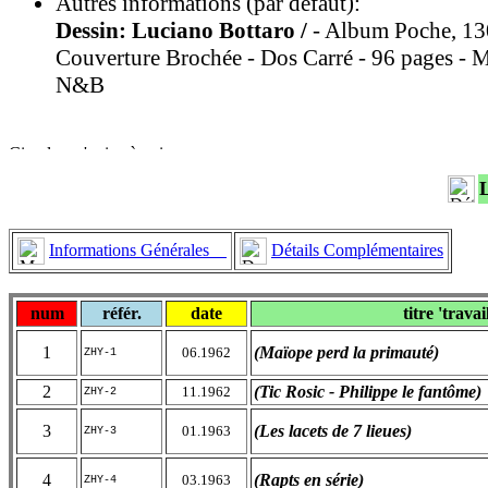
Autres informations (par défaut):
Dessin: Luciano Bottaro /
- Album Poche, 13
Couverture Brochée - Dos Carré - 96 pages - M
N&B
Informations Générales
Détails Complémentaires
num
référ.
date
titre 'travai
1
(Maïope perd la primauté)
06.1962
ZHY-1
2
(Tic Rosic - Philippe le fantôme)
11.1962
ZHY-2
3
(Les lacets de 7 lieues)
01.1963
ZHY-3
4
(Rapts en série)
03.1963
ZHY-4