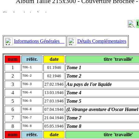
Album Taille 215x300 - Couverture Brochée - D
Informations Générales
Détails Complémentaires
num
référ.
date
titre 'travaillé'
1
Tome 1
01.1946
TO6-1
2
Tome 2
02.1946
TO6-2
3
Au pays de l'or liquide
27.02.1946
TO6-3
4
Tome 4
13.03.1946
TO6-4
5
Tome 5
27.03.1946
TO6-5
6
(L'étrange aventure d'Oscar Hamel 
07.04.1946
TO6-6
7
Tome 7
21.04.1946
TO6-7
8
Tome 8
05.05.1946
TO6-8
num
référ.
date
titre 'travaillé'