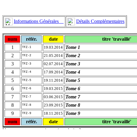
Informations Générales
Détails Complémentaires
num
référ.
date
titre 'travaillé'
1
Tome 1
19.03.2014
TFZ-1
2
Tome 2
21.05.2014
TFZ-2
3
Tome 3
02.07.2014
TFZ-3
4
Tome 4
17.09.2014
TFZ-4
5
Tome 5
19.11.2014
TFZ-5
6
Tome 6
19.03.2015
TFZ-6
7
Tome 7
03.06.2015
TFZ-7
8
Tome 8
23.09.2015
TFZ-8
9
Tome 9
18.11.2015
TFZ-9
num
référ.
date
titre 'travaillé'