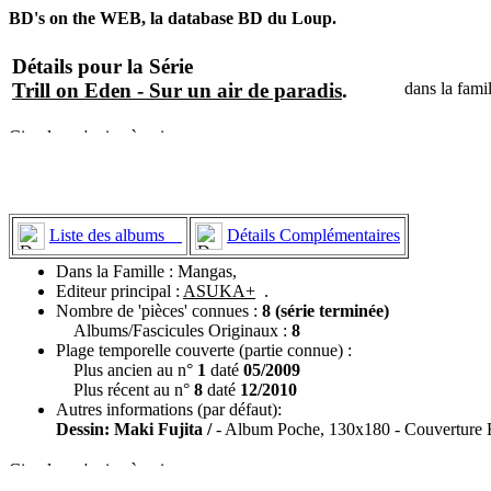
BD's on the WEB, la database BD du Loup.
Détails pour la Série
Trill on Eden - Sur un air de paradis
.
dans la fami
Liste des albums
Détails Complémentaires
Dans la Famille : Mangas,
Editeur principal :
ASUKA+
.
Nombre de 'pièces' connues :
8 (série terminée)
Albums/Fascicules Originaux :
8
Plage temporelle couverte (partie connue) :
Plus ancien au n°
1
daté
05/2009
Plus récent au n°
8
daté
12/2010
Autres informations (par défaut):
Dessin: Maki Fujita /
- Album Poche, 130x180 - Couverture Br