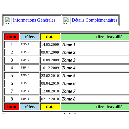
Informations Générales
Détails Complémentaires
num
référ.
date
titre 'travaillé'
1
Tome 1
14.05.2009
TEP-1
2
Tome 2
09.07.2009
TEP-2
3
Tome 3
10.09.2009
TEP-3
4
Tome 4
10.12.2009
TEP-4
5
Tome 5
25.02.2010
TEP-5
6
Tome 6
08.04.2010
TEP-6
7
Tome 7
12.08.2010
TEP-7
8
Tome 8
02.12.2010
TEP-8
num
référ.
date
titre 'travaillé'