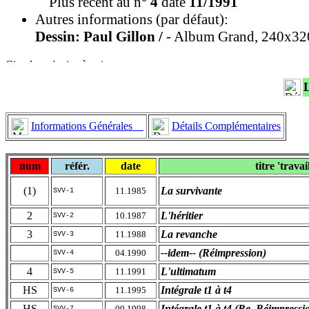
Plus récent au n°
4
daté
11/1991
Autres informations (par défaut):
Dessin: Paul Gillon /
- Album Grand, 240x320 
Informations Générales
Détails Complémentaires
num
référ.
date
titre 'travai
(1)
La survivante
11.1985
SVV-1
2
L'héritier
10.1987
SVV-2
3
La revanche
11.1988
SVV-3
--idem-- (Réimpression)
04.1990
SVV-4
4
L'ultimatum
11.1991
SVV-5
HS
Intégrale t1 à t4
11.1995
SVV-6
HS
Intégrale t1 à t4 (Re..Réimpressi
09.1998
SVV-7