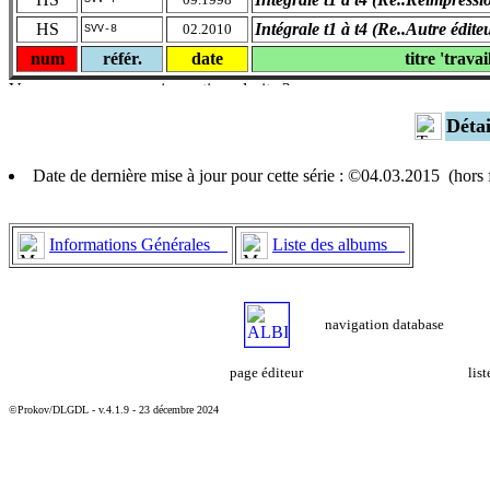
HS
Intégrale t1 à t4 (Re..Autre édite
02.2010
SVV-8
num
référ.
date
titre 'travai
Déta
Date de dernière mise à jour pour cette série : ©04.03.2015 (hor
Informations Générales
Liste des albums
navigation database
page éditeur
lis
©Prokov/DLGDL - v.4.1.9 - 23 décembre 2024