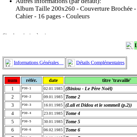
Autres informations (par défaut):
Album Taille 200x260 - Couverture Brochée -
Cahier - 16 pages - Couleurs
Informations Générales
Détails Complémentaires
num
référ.
date
titre 'travaillé'
1
(Biniou - Le Père Noël)
02.01.1985
P30-1
2
Tome 2
09.01.1985
P30-2
3
(Lali et Didou et le sommeil (p.2))
16.01.1985
P30-3
4
Tome 4
23.01.1985
P30-4
5
Tome 5
30.01.1985
P30-5
6
Tome 6
06.02.1985
P30-6