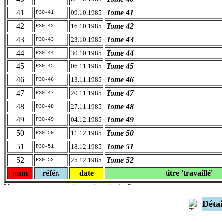
41
Tome 41
09.10.1985
P30-41
42
Tome 42
16.10.1985
P30-42
43
Tome 43
23.10.1985
P30-43
44
Tome 44
30.10.1985
P30-44
45
Tome 45
06.11.1985
P30-45
46
Tome 46
13.11.1985
P30-46
47
Tome 47
20.11.1985
P30-47
48
Tome 48
27.11.1985
P30-48
49
Tome 49
04.12.1985
P30-49
50
Tome 50
11.12.1985
P30-50
51
Tome 51
18.12.1985
P30-51
52
Tome 52
25.12.1985
P30-52
num
référ.
date
titre 'travaillé'
Déta