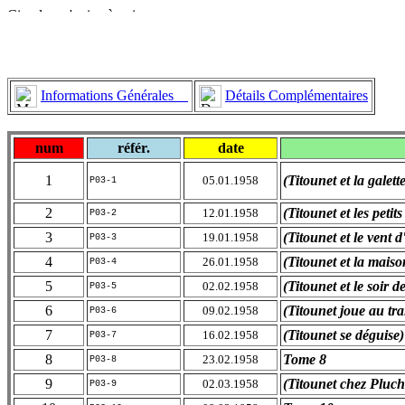
Informations Générales
Détails Complémentaires
num
référ.
date
1
(Titounet et la galett
05.01.1958
P03-1
2
(Titounet et les petit
12.01.1958
P03-2
3
(Titounet et le vent d
19.01.1958
P03-3
4
(Titounet et la maiso
26.01.1958
P03-4
5
(Titounet et le soir 
02.02.1958
P03-5
6
(Titounet joue au tra
09.02.1958
P03-6
7
(Titounet se déguise)
16.02.1958
P03-7
8
Tome 8
23.02.1958
P03-8
9
(Titounet chez Pluc
02.03.1958
P03-9