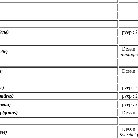
ette)
pvep : 2
Dessin: 
tte)
montagn
s)
Dessin: 
ne)
pvep : 2
 mûres)
pvep : 2
ameau)
pvep : 
mpignons)
Dessin: 
Dessin: 
sse)
Sylvette"
)