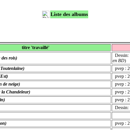
Liste des albums
titre 'travaillé'
Dessin: 
e des rois)
en BD
)
s Toutenlaine)
pvep : 
'Est)
pvep : 
n de neige)
pvep : 
de la Chandeleur)
pvep : 
in)
pvep : 2
Dessin: 
hon)
pvep : 