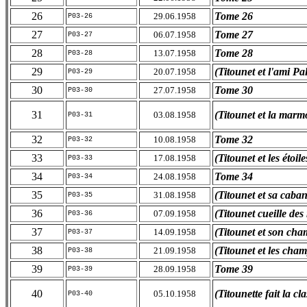
26
Tome 26
29.06.1958
P03-26
27
Tome 27
06.07.1958
P03-27
28
Tome 28
13.07.1958
P03-28
29
(Titounet et l'ami Pal
20.07.1958
P03-29
30
Tome 30
27.07.1958
P03-30
31
(Titounet et la marmo
03.08.1958
P03-31
32
Tome 32
10.08.1958
P03-32
33
(Titounet et les étoile
17.08.1958
P03-33
34
Tome 34
24.08.1958
P03-34
35
(Titounet et sa caba
31.08.1958
P03-35
36
(Titounet cueille des
07.09.1958
P03-36
37
(Titounet et son ch
14.09.1958
P03-37
38
(Titounet et les cha
21.09.1958
P03-38
39
Tome 39
28.09.1958
P03-39
40
(Titounette fait la cla
05.10.1958
P03-40