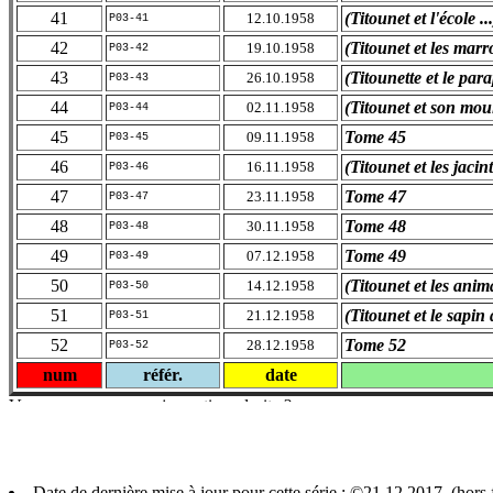
41
(Titounet et l'école ...
12.10.1958
P03-41
42
(Titounet et les marr
19.10.1958
P03-42
43
(Titounette et le para
26.10.1958
P03-43
44
(Titounet et son mou
02.11.1958
P03-44
45
Tome 45
09.11.1958
P03-45
46
(Titounet et les jacin
16.11.1958
P03-46
47
Tome 47
23.11.1958
P03-47
48
Tome 48
30.11.1958
P03-48
49
Tome 49
07.12.1958
P03-49
50
(Titounet et les ani
14.12.1958
P03-50
51
(Titounet et le sapin
21.12.1958
P03-51
52
Tome 52
28.12.1958
P03-52
num
référ.
date
Date de dernière mise à jour pour cette série : ©21.12.2017 (hor