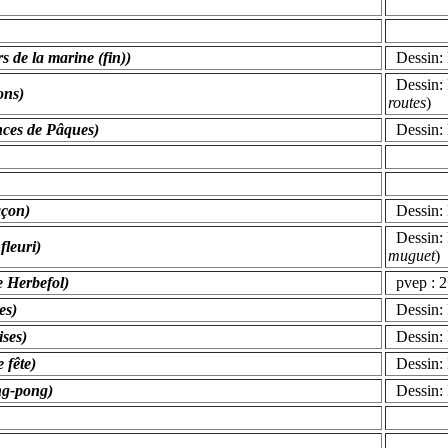
rs de la marine (fin))
Dessin: M
Dessin: 
ons)
routes
)
ances de Pâques)
Dessin: 
açon)
Dessin: 
Dessin: 
fleuri)
muguet
)
le Herbefol)
pvep : 2
es)
Dessin: 
ises)
Dessin: 
e fête)
Dessin: 
ng-pong)
Dessin: 