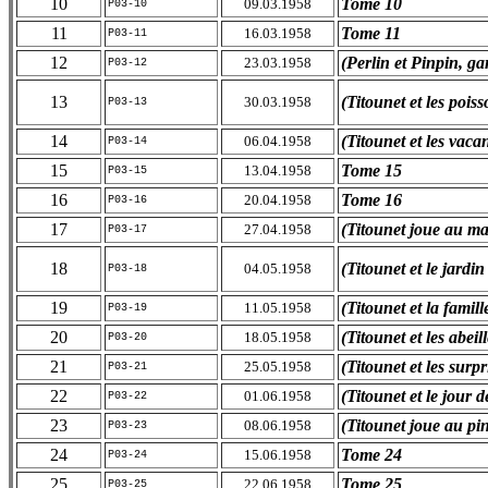
10
Tome 10
09.03.1958
P03-10
11
Tome 11
16.03.1958
P03-11
12
(Perlin et Pinpin, ga
23.03.1958
P03-12
13
(Titounet et les poiss
30.03.1958
P03-13
14
(Titounet et les vac
06.04.1958
P03-14
15
Tome 15
13.04.1958
P03-15
16
Tome 16
20.04.1958
P03-16
17
(Titounet joue au m
27.04.1958
P03-17
18
(Titounet et le jardin 
04.05.1958
P03-18
19
(Titounet et la famil
11.05.1958
P03-19
20
(Titounet et les abeill
18.05.1958
P03-20
21
(Titounet et les surpr
25.05.1958
P03-21
22
(Titounet et le jour d
01.06.1958
P03-22
23
(Titounet joue au pi
08.06.1958
P03-23
24
Tome 24
15.06.1958
P03-24
25
Tome 25
22.06.1958
P03-25