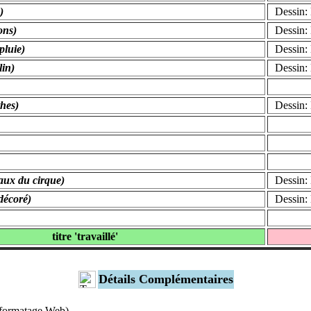
)
Dessin: 
ons)
Dessin: 
pluie)
Dessin: 
lin)
Dessin: 
thes)
Dessin: 
maux du cirque)
Dessin: 
 décoré)
Dessin: 
titre 'travaillé'
Détails Complémentaires
s formatage Web).