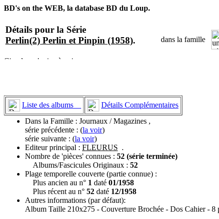
BD's on the WEB, la database BD du Loup.
Détails pour la Série
Perlin(2) Perlin et Pinpin (1958)
.
dans la famille
Liste des albums
Détails Complémentaires
Dans la Famille : Journaux / Magazines ,
série précédente : (
la voir
)
série suivante : (
la voir
)
Editeur principal :
FLEURUS
.
Nombre de 'pièces' connues :
52 (série terminée)
Albums/Fascicules Originaux :
52
Plage temporelle couverte (partie connue) :
Plus ancien au n°
1
daté
01/1958
Plus récent au n°
52
daté
12/1958
Autres informations (par défaut):
Album Taille 210x275 - Couverture Brochée - Dos Cahier - 8 