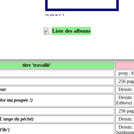
1er plat du n° 4
Liste des albums
titre 'travaillé'
pvep : 8,
256 page
our
Dessin: G
Dessin: G
ive ma poupée !)
Editora
)
256 page
L'ange du péché)
Dessin: G
Dessin: G
'île')
Sardaign