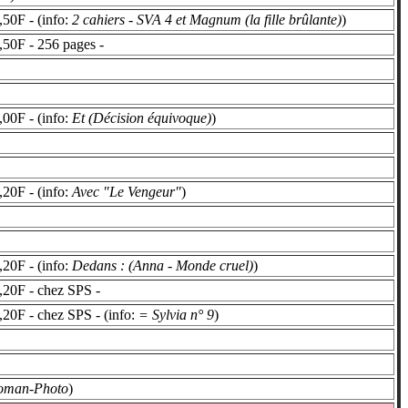
50F - (info:
2 cahiers - SVA 4 et Magnum (la fille brûlante)
)
,50F - 256 pages -
00F - (info:
Et (Décision équivoque)
)
20F - (info:
Avec "Le Vengeur"
)
20F - (info:
Dedans : (Anna - Monde cruel)
)
,20F - chez SPS -
20F - chez SPS - (info:
= Sylvia n° 9
)
oman-Photo
)