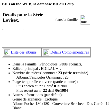
BD's on the WEB, la database BD du Loup.
Détails pour la Série
Lovisex
.
dans la famille
Liste des albums
Détails Complémentaires
Dans la Famille : Périodiques, Petits Formats,
Editeur principal :
EDILAU+
.
Nombre de 'pièces' connues :
23 (série terminée)
Albums/Fascicules Originaux :
23
Plage temporelle couverte (partie connue) :
Plus ancien au n°
1
daté
01/1980
Plus récent au n°
22
daté
06/1984
Autres informations (par défaut):
Genre de scénarios : Erotique
Album Poche, 130x180 - Couverture Brochée - Dos Carré - 128
Blanc