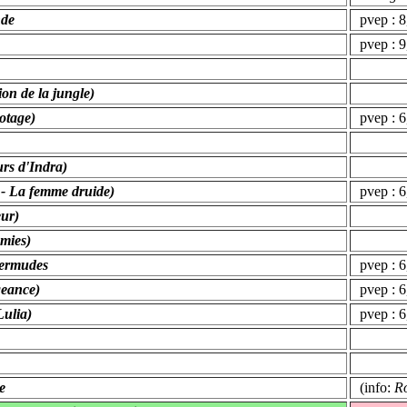
nde
pvep : 8,
pvep : 9
ion de la jungle)
botage)
pvep : 6,
rs d'Indra)
 - La femme druide)
pvep : 6,
ur)
mies)
Bermudes
pvep : 6,
geance)
pvep : 6
Lulia)
pvep : 6,
e
(info:
R