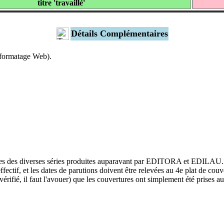
titre 'travaillé'
Détails Complémentaires
s formatage Web).
tages des diverses séries produites auparavant par EDITORA et EDILAU. I
 effectif, et les dates de parutions doivent être relevées au 4e plat de
fié, il faut l'avouer) que les couvertures ont simplement été prises au ha