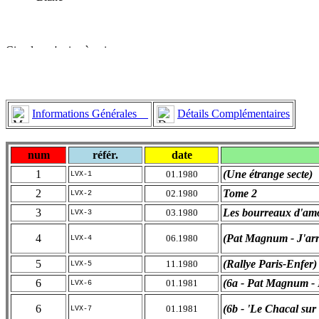
Informations Générales
Détails Complémentaires
num
référ.
date
1
(Une étrange secte)
01.1980
LVX-1
2
Tome 2
02.1980
LVX-2
3
Les bourreaux d'am
03.1980
LVX-3
4
(Pat Magnum - J'arr
06.1980
LVX-4
5
(Rallye Paris-Enfer)
11.1980
LVX-5
6
(6a - Pat Magnum - 
01.1981
LVX-6
6
(6b - 'Le Chacal sur l
01.1981
LVX-7