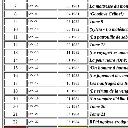
7
La maitresse du mo
03.1981
LVX-23
8
(Goodbye Céline!)
04.1981
LVX-8
9
Tome 9
03.1982
LVX-9
10
(Sylvia - La malédict
03.1982
LVX-10
11
(La patrouille de sa
07.1982
LVX-11
12
Tome 12
09.1982
LVX-12
13
(Le voyage/Les amou
11.1982
LVX-13
14
La peur noire (Onix
01.1983
LVX-14
15
(Un homme d'honne
04.1983
LVX-15
16
(Le jugement des mo
07.1983
LVX-16
17
Les naufragés des 
10.1983
LVX-17
18
(Le sérum de la ven
10.1983
LVX-18
19
(La vampire d'Alba 
01.1984
LVX-19
20
Tome 20
02.1984
LVX-20
21
Tome 21
04.1984
LVX-21
22
RP/Angoisse érotiqu
06.1984
LVX-22