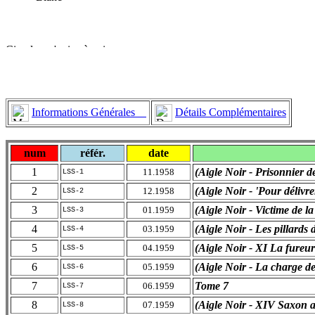
Informations Générales
Détails Complémentaires
num
référ.
date
1
(Aigle Noir - Prisonnier d
11.1958
LSS-1
2
(Aigle Noir - 'Pour délivre
12.1958
LSS-2
3
(Aigle Noir - Victime de la
01.1959
LSS-3
4
(Aigle Noir - Les pillards 
03.1959
LSS-4
5
(Aigle Noir - XI La fureu
04.1959
LSS-5
6
(Aigle Noir - La charge de
05.1959
LSS-6
7
Tome 7
06.1959
LSS-7
8
(Aigle Noir - XIV Saxon 
07.1959
LSS-8