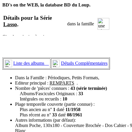
BD's on the WEB, la database BD du Loup.
Détails pour la Série
Lasso
.
dans la famille
Liste des albums
Détails Complémentaires
Dans la Famille : Périodiques, Petits Formats,
Editeur principal :
REMPARTS
.
Nombre de 'pièces' connues :
43 (série terminée)
Albums/Fascicules Originaux :
33
Intégrales ou recueils :
10
Plage temporelle couverte (partie connue) :
Plus ancien au n°
1
daté
11/1958
Plus récent au n°
33
daté
08/1961
Autres informations (par défaut):
Album Poche, 130x180 - Couverture Brochée - Dos Cahier - 96
Blanc