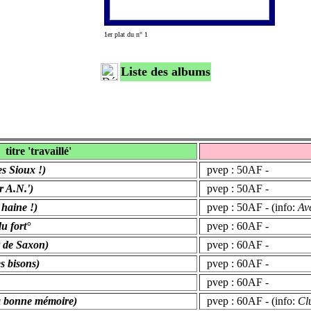
1er plat du n° 1
Liste des albums
titre 'travaillé'
es Sioux !)
pvep : 50AF -
r A.N.')
pvep : 50AF -
 haine !)
pvep : 50AF - (info:
Av
du fort°
pvep : 60AF -
r de Saxon)
pvep : 60AF -
s bisons)
pvep : 60AF -
pvep : 60AF -
a bonne mémoire)
pvep : 60AF - (info:
Cl