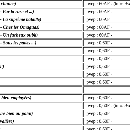
e chance)
pvep : 60AF - (info:
Av
Par la ruse et ...)
pvep : 60AF -
- La suprême bataille)
pvep : 60AF -
 - Chez les Omaguas)
pvep : 60AF -
 - Un facheux oubli)
pvep : 60AF -
 Sous les pattes ...)
pvep : 0,60F -
pvep : 0,60F -
pvep : 0,60F -
n')
pvep : 0,60F -
pvep : 0,60F -
pvep : 0,60F -
 bien employées)
pvep : 0,60F -
)
pvep : 0,60F - (info:
Av
re bien au point)
pvep : 0,60F -
valière)
pvep : 0,60F -
)
pvep : 0,60F -