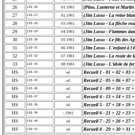
26
(Pino, Lanterne et Martin -
01.1961
LSS-26
27
(Jim Lasso - La reine bla
02.1961
LSS-27
28
(Jim Lasso - La flèche ro
03.1961
LSS-28
29
(Jim Lasso - Flammes dans
04.1961
LSS-29
30
(Jim Lasso - Le fils des A
05.1961
LSS-30
31
(Jim Lasso - L'enfant à l'
06.1961
LSS-31
32
(Jim Lasso - La route de la
07.1961
LSS-32
33
(Jim Lasso - L'idole de fer
08.1961
LSS-33
HS
Recueil 1 - 01 + 02 + 03 +
.sd.
LSS-34
HS
Recueil 2 - 05 + 06 + 07 +
.sd.
LSS-35
HS
Recueil 3 - 09 + 10 + 11 +
.sd.
LSS-36
HS
Recueil 4 - 13 + 14 + 15 +
.sd.
LSS-37
HS
Recueil 5 - 17 + 18 + 19 +
.sd.
LSS-38
HS
Recueil 6 - 21 + 22 + 23 +
--.1961
LSS-39
HS
Recueil 7 - 25 + 26 + 27 +
.sd.
LSS-40
HS
Recueil 8 - 29 + 30 + 31 +
.sd.
LSS-41