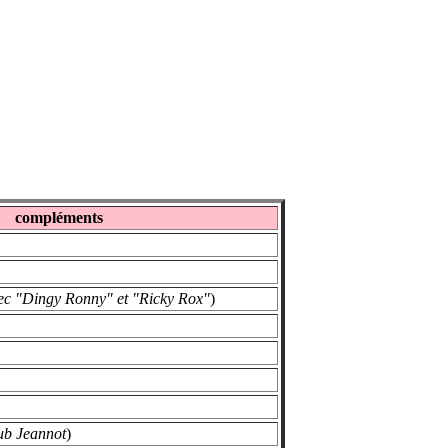
compléments
ec "Dingy Ronny" et "Ricky Rox"
)
ub Jeannot
)