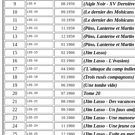
9
(Aigle Noir - XV Dernièr
08.1959
LSS-9
10
(Le dernier des Mohicans - 
09.1959
LSS-10
11
(Le dernier des Mohicans 
10.1959
LSS-11
12
(Pino, Lanterne et Martin
11.1959
LSS-12
13
(Pino, Lanterne et Martin
12.1959
LSS-13
14
(Pino, Lanterne et Martin -
01.1960
LSS-14
15
(Jim Lasso)
02.1960
LSS-15
16
(Jim Lasso - L'évasion)
03.1960
LSS-16
17
('L'attaque du camp indie
04.1960
LSS-17
18
(Trois rusés compagnons)
05.1960
LSS-18
19
(Une tombe vide)
06.1960
LSS-19
20
Tome 20
07.1960
LSS-20
21
(Jim Lasso - Des vacances
08.1960
LSS-21
22
(Jim Lasso - Un faux ami
09.1960
LSS-22
23
(Jim Lasso - Une manoeuv
10.1960
LSS-23
24
(Jim Lasso - Une jeune ca
11.1960
LSS-24
25
(Jim Lasso - Fuite en mer
12.1960
LSS-25