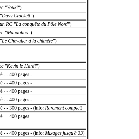
ec "Youki"
)
 "Davy Crockett"
)
 un RC "La conquête du Pôle Nord"
)
ec "Mandolino"
)
 "Le Chevalier à la chimère"
)
ec "Kevin le Hardi"
)
 - - 400 pages -
 - - 400 pages -
 - - 400 pages -
 - - 400 pages -
 - - 300 pages - (info:
Rarement complet
)
 - - 400 pages -
 - - 400 pages - (info:
Mixages jusqu'à 33
)