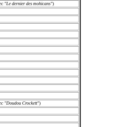
ec "Le dernier des mohicans"
)
ec "Doudou Crockett"
)