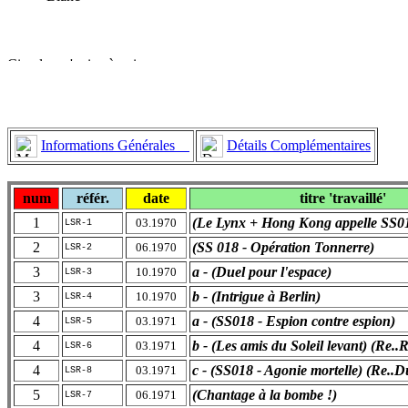
Informations Générales
Détails Complémentaires
num
référ.
date
titre 'travaillé'
1
(Le Lynx + Hong Kong appelle SS0
03.1970
LSR-1
2
(SS 018 - Opération Tonnerre)
06.1970
LSR-2
3
a - (Duel pour l'espace)
10.1970
LSR-3
3
b - (Intrigue à Berlin)
10.1970
LSR-4
4
a - (SS018 - Espion contre espion)
03.1971
LSR-5
4
b - (Les amis du Soleil levant) (Re..
03.1971
LSR-6
4
c - (SS018 - Agonie mortelle) (Re..
03.1971
LSR-8
5
(Chantage à la bombe !)
06.1971
LSR-7