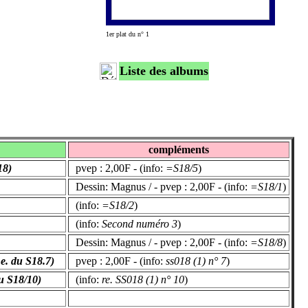
1er plat du n° 1
Liste des albums
compléments
18)
pvep : 2,00F - (info:
=S18/5
)
Dessin: Magnus / - pvep : 2,00F - (info:
=S18/1
)
(info:
=S18/2
)
(info:
Second numéro 3
)
Dessin: Magnus / - pvep : 2,00F - (info:
=S18/8
)
Re. du S18.7)
pvep : 2,00F - (info:
ss018 (1) n° 7
)
Du S18/10)
(info:
re. SS018 (1) n° 10
)